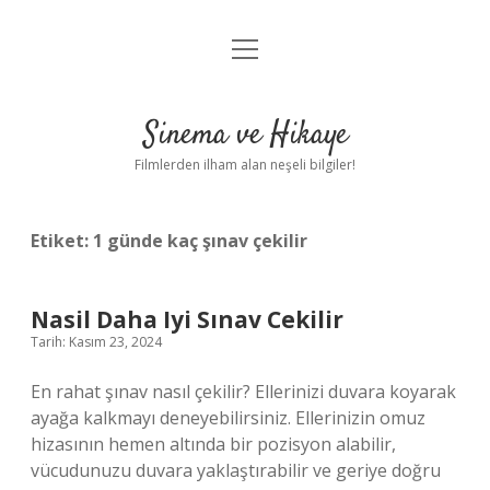
menüyü
Gizlilik Politikası
aç
Hakkımızda
Sinema ve Hikaye
Yasal Uyarı
Filmlerden ilham alan neşeli bilgiler!
Etiket:
1 günde kaç şınav çekilir
Nasil Daha Iyi Sınav Cekilir
Tarih: Kasım 23, 2024
En rahat şınav nasıl çekilir? Ellerinizi duvara koyarak
ayağa kalkmayı deneyebilirsiniz. Ellerinizin omuz
hizasının hemen altında bir pozisyon alabilir,
vücudunuzu duvara yaklaştırabilir ve geriye doğru