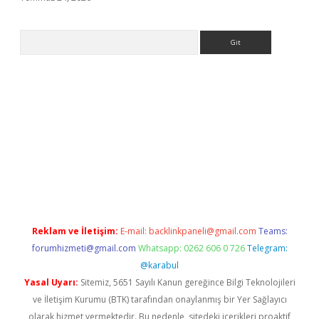
Arama
giriş
Reklam ve İletişim:
E-mail:
backlinkpaneli@gmail.com
Teams:
forumhizmeti@gmail.com
Whatsapp: 0262 606 0 726
Telegram:
@karabul
Yasal Uyarı:
Sitemiz, 5651 Sayılı Kanun gereğince Bilgi Teknolojileri
ve İletişim Kurumu (BTK) tarafından onaylanmış bir Yer Sağlayıcı
olarak hizmet vermektedir. Bu nedenle, sitedeki içerikleri proaktif