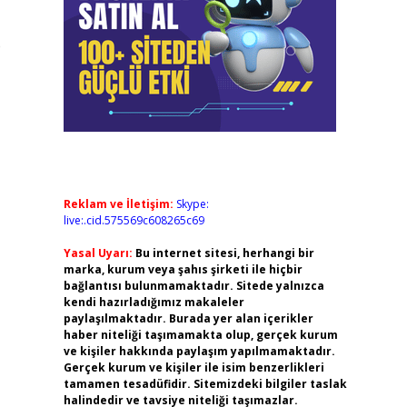
e
Reklam ve İletişim:
Skype:
live:.cid.575569c608265c69
Yasal Uyarı:
Bu internet sitesi, herhangi bir
marka, kurum veya şahıs şirketi ile hiçbir
bağlantısı bulunmamaktadır. Sitede yalnızca
kendi hazırladığımız makaleler
paylaşılmaktadır. Burada yer alan içerikler
haber niteliği taşımamakta olup, gerçek kurum
ve kişiler hakkında paylaşım yapılmamaktadır.
Gerçek kurum ve kişiler ile isim benzerlikleri
tamamen tesadüfidir. Sitemizdeki bilgiler taslak
halindedir ve tavsiye niteliği taşımazlar.