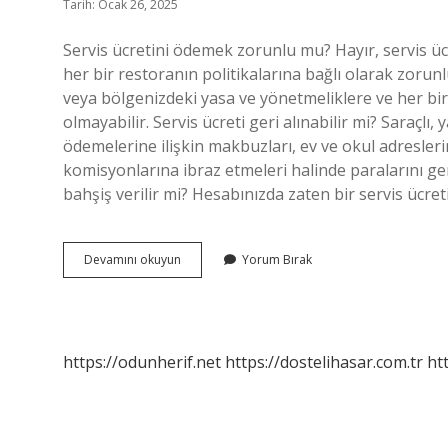
Tarih: Ocak 26, 2025
Servis ücretini ödemek zorunlu mu? Hayır, servis üc
her bir restoranın politikalarına bağlı olarak zorunlu
veya bölgenizdeki yasa ve yönetmeliklere ve her bir 
olmayabilir. Servis ücreti geri alınabilir mi? Saraçlı,
ödemelerine ilişkin makbuzları, ev ve okul adresleri
komisyonlarına ibraz etmeleri halinde paralarını geri
bahşiş verilir mi? Hesabınızda zaten bir servis ücret
Servis
Devamını okuyun
Yorum Bırak
Ücreti
Yasal
Mı
https://odunherif.net
https://dostelihasar.com.tr
ht