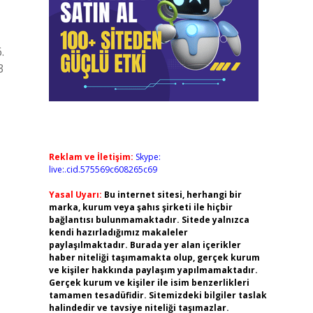
.
3
Reklam ve İletişim:
Skype:
live:.cid.575569c608265c69
Yasal Uyarı:
Bu internet sitesi, herhangi bir
marka, kurum veya şahıs şirketi ile hiçbir
bağlantısı bulunmamaktadır. Sitede yalnızca
kendi hazırladığımız makaleler
paylaşılmaktadır. Burada yer alan içerikler
haber niteliği taşımamakta olup, gerçek kurum
ve kişiler hakkında paylaşım yapılmamaktadır.
Gerçek kurum ve kişiler ile isim benzerlikleri
tamamen tesadüfidir. Sitemizdeki bilgiler taslak
halindedir ve tavsiye niteliği taşımazlar.