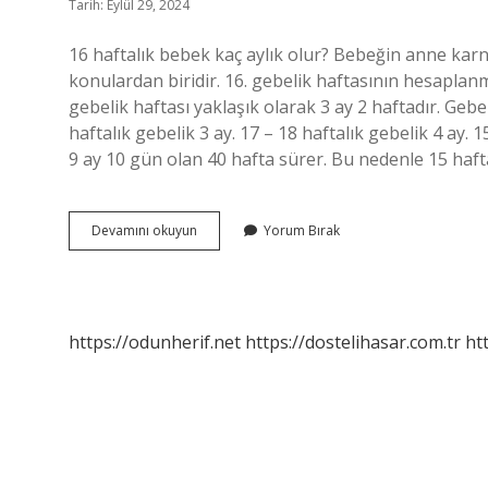
Tarih: Eylül 29, 2024
16 haftalık bebek kaç aylık olur? Bebeğin anne ka
konulardan biridir. 16. gebelik haftasının hesaplanma
gebelik haftası yaklaşık olarak 3 ay 2 haftadır. Gebe
haftalık gebelik 3 ay. 17 – 18 haftalık gebelik 4 ay. 
9 ay 10 gün olan 40 hafta sürer. Bu nedenle 15 haft
4
Devamını okuyun
Yorum Bırak
Aylık
Bebek
Kaç
Haftalık
Oluyor
https://odunherif.net
https://dostelihasar.com.tr
ht