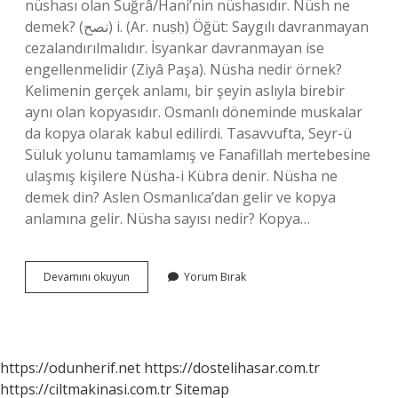
nüshası olan Suğrâ/Hani’nin nüshasıdır. Nüsh ne
demek? (ﻧﺼﺢ) i. (Ar. nuṣḥ) Öğüt: Saygılı davranmayan
cezalandırılmalıdır. İsyankar davranmayan ise
engellenmelidir (Ziyâ Paşa). Nüsha nedir örnek?
Kelimenin gerçek anlamı, bir şeyin aslıyla birebir
aynı olan kopyasıdır. Osmanlı döneminde muskalar
da kopya olarak kabul edilirdi. Tasavvufta, Seyr-ü
Süluk yolunu tamamlamış ve Fanafillah mertebesine
ulaşmış kişilere Nüsha-i Kübra denir. Nüsha ne
demek din? Aslen Osmanlıca’dan gelir ve kopya
anlamına gelir. Nüsha sayısı nedir? Kopya…
1
Devamını okuyun
Yorum Bırak
Nüsha
Ne
Demek
https://odunherif.net
https://dostelihasar.com.tr
https://ciltmakinasi.com.tr
Sitemap