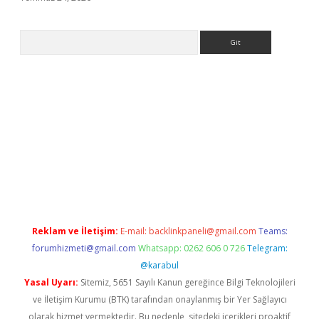
Arama
giriş
Reklam ve İletişim:
E-mail:
backlinkpaneli@gmail.com
Teams:
forumhizmeti@gmail.com
Whatsapp: 0262 606 0 726
Telegram:
@karabul
Yasal Uyarı:
Sitemiz, 5651 Sayılı Kanun gereğince Bilgi Teknolojileri
ve İletişim Kurumu (BTK) tarafından onaylanmış bir Yer Sağlayıcı
olarak hizmet vermektedir. Bu nedenle, sitedeki içerikleri proaktif