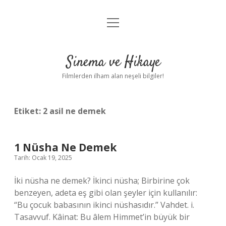
menüyü
Gizlilik Politikası
aç
Hakkımızda
Sinema ve Hikaye
Yasal Uyarı
Filmlerden ilham alan neşeli bilgiler!
Etiket:
2 asil ne demek
1 Nüsha Ne Demek
Tarih: Ocak 19, 2025
İki nüsha ne demek? İkinci nüsha; Birbirine çok
benzeyen, adeta eş gibi olan şeyler için kullanılır:
“Bu çocuk babasının ikinci nüshasıdır.” Vahdet. i.
Tasavvuf. Kâinat: Bu âlem Himmet’in büyük bir