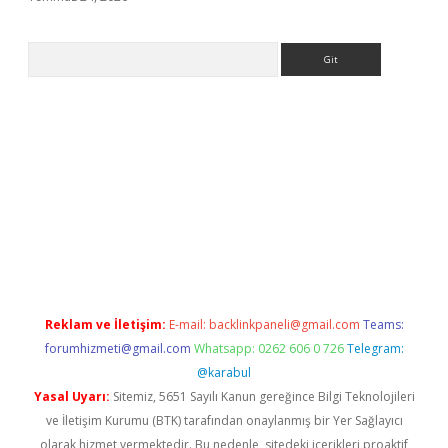
Arama
giriş
Reklam ve İletişim:
E-mail:
backlinkpaneli@gmail.com
Teams:
forumhizmeti@gmail.com
Whatsapp: 0262 606 0 726
Telegram:
@karabul
Yasal Uyarı:
Sitemiz, 5651 Sayılı Kanun gereğince Bilgi Teknolojileri
ve İletişim Kurumu (BTK) tarafından onaylanmış bir Yer Sağlayıcı
olarak hizmet vermektedir. Bu nedenle, sitedeki içerikleri proaktif