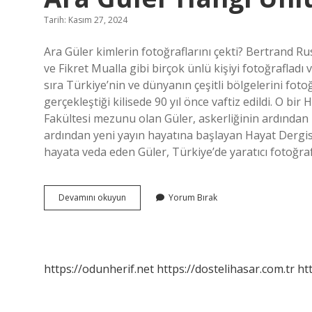
Tarih: Kasım 27, 2024
Ara Güler kimlerin fotoğraflarını çekti? Bertrand Ru
ve Fikret Mualla gibi birçok ünlü kişiyi fotoğrafladı 
sıra Türkiye’nin ve dünyanın çeşitli bölgelerini fo
gerçekleştiği kilisede 90 yıl önce vaftiz edildi. O bir
Fakültesi mezunu olan Güler, askerliğinin ardından 
ardından yeni yayın hayatına başlayan Hayat Dergisi
hayata veda eden Güler, Türkiye’de yaratıcı fotoğraf
Ara
Devamını okuyun
Yorum Bırak
Güler
Hangi
Ünlülerin
Fotoğrafını
Çekti
https://odunherif.net
https://dostelihasar.com.tr
ht