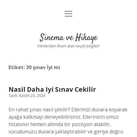
menüyü
Gizlilik Politikası
aç
Hakkımızda
Sinema ve Hikaye
Yasal Uyarı
Filmlerden ilham alan neşeli bilgiler!
Etiket:
30 şınav İyi mi
Nasil Daha Iyi Sınav Cekilir
Tarih: Kasım 23, 2024
En rahat şınav nasıl çekilir? Ellerinizi duvara koyarak
ayağa kalkmayı deneyebilirsiniz. Ellerinizin omuz
hizasının hemen altında bir pozisyon alabilir,
vücudunuzu duvara yaklaştırabilir ve geriye doğru