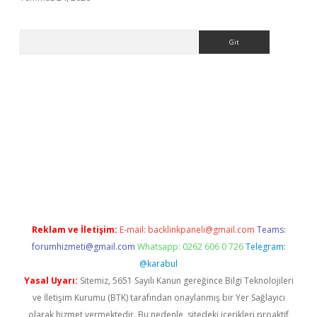
Arama
giriş
Reklam ve İletişim:
E-mail:
backlinkpaneli@gmail.com
Teams:
forumhizmeti@gmail.com
Whatsapp: 0262 606 0 726
Telegram:
@karabul
Yasal Uyarı:
Sitemiz, 5651 Sayılı Kanun gereğince Bilgi Teknolojileri
ve İletişim Kurumu (BTK) tarafından onaylanmış bir Yer Sağlayıcı
olarak hizmet vermektedir. Bu nedenle, sitedeki içerikleri proaktif