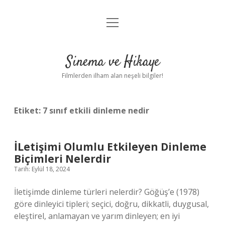
menüyü
Gizlilik Politikası
aç
Hakkımızda
Sinema ve Hikaye
Yasal Uyarı
Filmlerden ilham alan neşeli bilgiler!
Etiket:
7 sınıf etkili dinleme nedir
İLetişimi Olumlu Etkileyen Dinleme
Biçimleri Nelerdir
Tarih: Eylül 18, 2024
İletişimde dinleme türleri nelerdir? Göğüş’e (1978)
göre dinleyici tipleri; seçici, doğru, dikkatli, duygusal,
eleştirel, anlamayan ve yarım dinleyen; en iyi