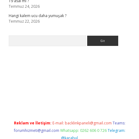
19 asal mı ?
Temmuz 24, 2026
Hangi kalem ucu daha yumuşak ?
Temmuz 22, 2026
Arama
ino giriş
Reklam ve İletişim:
E-mail:
backlinkpaneli@gmail.com
Teams:
forumhizmeti@gmail.com
Whatsapp: 0262 606 0 726
Telegram:
@karabul