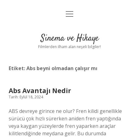
menüyü
Gizlilik Politikası
aç
Hakkımızda
Sinema ve Hikaye
Yasal Uyarı
Filmlerden ilham alan neşeli bilgiler!
Etiket:
Abs beyni olmadan çalışır mı
Abs Avantajı Nedir
Tarih: Eylül 18, 2024
ABS devreye girince ne olur? Fren kilidi genellikle
sürücü çok hızlı sürerken aniden fren yaptığında
veya kaygan yüzeylerde fren yaparken araçlar
kilitlendiğinde meydana gelir. Bu durumda