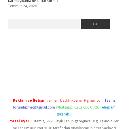
Karma yıkama ne kadar sürer ?
Temmuz 24, 2026
Arama
giriş
Reklam ve İletişim:
E-mail:
backlinkpaneli@gmail.com
Teams:
forumhizmeti@gmail.com
Whatsapp: 0262 606 0 726
Telegram:
@karabul
Yasal Uyarı:
Sitemiz, 5651 Sayılı Kanun gereğince Bilgi Teknolojileri
ve İletişim Kurumu (BTK) tarafından onaylanmış bir Yer Sağlayıcı