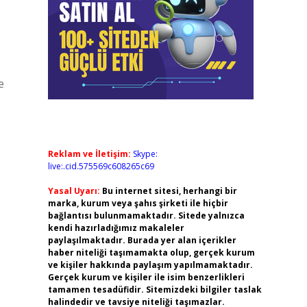
e
Reklam ve İletişim:
Skype:
live:.cid.575569c608265c69
Yasal Uyarı:
Bu internet sitesi, herhangi bir
marka, kurum veya şahıs şirketi ile hiçbir
bağlantısı bulunmamaktadır. Sitede yalnızca
kendi hazırladığımız makaleler
paylaşılmaktadır. Burada yer alan içerikler
haber niteliği taşımamakta olup, gerçek kurum
ve kişiler hakkında paylaşım yapılmamaktadır.
Gerçek kurum ve kişiler ile isim benzerlikleri
tamamen tesadüfidir. Sitemizdeki bilgiler taslak
halindedir ve tavsiye niteliği taşımazlar.