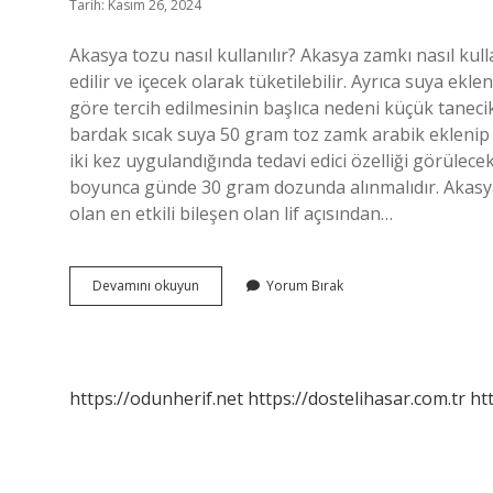
Tarih: Kasım 26, 2024
Akasya tozu nasıl kullanılır? Akasya zamkı nasıl ku
edilir ve içecek olarak tüketilebilir. Ayrıca suya ekle
göre tercih edilmesinin başlıca nedeni küçük tanecik
bardak sıcak suya 50 gram toz zamk arabik eklenip k
iki kez uygulandığında tedavi edici özelliği görülecek
boyunca günde 30 gram dozunda alınmalıdır. Akasya 
olan en etkili bileşen olan lif açısından…
Akasya
Devamını okuyun
Yorum Bırak
Tozu
Ne
Işe
Yarıyor
https://odunherif.net
https://dostelihasar.com.tr
ht