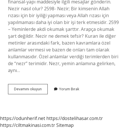
finansal-yapı maddesiyle ilgili mesajlar gönderin.
Nezir nasıl olur? 2598- Nezir; Bir kimsenin Allah
rızası için bir iyiliği yapması veya Allah rızası için
yapılmaması daha iyi olan bir işi terk etmesidir. 2599
– Yeminlerde akdi okumak şarttır. Arapça okumak
şart değildir. Nezir ne demek tefsir? Kuran ile diğer
metinler arasındaki fark, bazen kavramlara özel
anlamlar vermesi ve bazen de onları tam olarak
kullanmasıdır. Özel anlamlar verdiği terimlerden biri
de “nezr” terimidir. Nezr, yemin anlamına gelirken,
aynı…
Nezir
Devamını okuyun
Yorum Bırak
Namazı
Ne
Demektir
https://odunherif.net
https://dostelihasar.com.tr
https://ciltmakinasi.com.tr
Sitemap