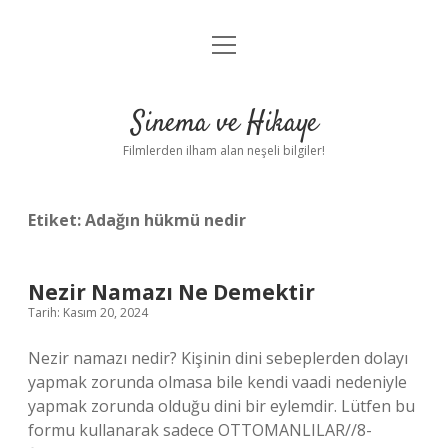
menüyü
Gizlilik Politikası
aç
Hakkımızda
Sinema ve Hikaye
Yasal Uyarı
Filmlerden ilham alan neşeli bilgiler!
Etiket:
Adağın hükmü nedir
Nezir Namazı Ne Demektir
Tarih: Kasım 20, 2024
Nezir namazı nedir? Kişinin dini sebeplerden dolayı
yapmak zorunda olmasa bile kendi vaadi nedeniyle
yapmak zorunda olduğu dini bir eylemdir. Lütfen bu
formu kullanarak sadece OTTOMANLILAR//8-