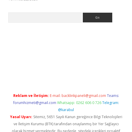
Arama
giriş
Reklam ve İletişim:
E-mail:
backlinkpaneli@gmail.com
Teams:
forumhizmeti@gmail.com
Whatsapp: 0262 606 0 726
Telegram:
@karabul
Yasal Uyarı:
Sitemiz, 5651 Sayılı Kanun gereğince Bilgi Teknolojileri
ve İletişim Kurumu (BTK) tarafından onaylanmış bir Yer Sağlayıcı
olarak hizmet vermektedir. Bu nedenle, sitedeki içerikleri proaktif