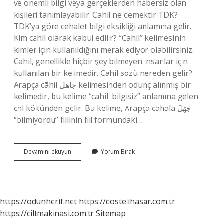
ve önemli bilgi veya gerçeklerden habersiz olan
kişileri tanımlayabilir. Cahil ne demektir TDK?
TDK’ya göre cehalet bilgi eksikliği anlamına gelir.
Kim cahil olarak kabul edilir? “Cahil” kelimesinin
kimler için kullanıldığını merak ediyor olabilirsiniz.
Cahil, genellikle hiçbir şey bilmeyen insanlar için
kullanılan bir kelimedir. Cahil sözü nereden gelir?
Arapça cāhil جاهل kelimesinden ödünç alınmış bir
kelimedir, bu kelime “cahil, bilgisiz” anlamına gelen
chl kökünden gelir. Bu kelime, Arapça cahala جَهَلَ
“bilmiyordu” fiilinin fiil formundaki…
Cahillik
Devamını okuyun
Yorum Bırak
Ne
Anlama
Gelir
https://odunherif.net
https://dostelihasar.com.tr
https://ciltmakinasi.com.tr
Sitemap