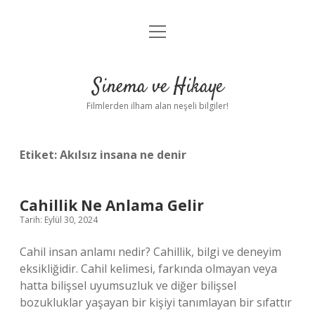
menüyü
Gizlilik Politikası
aç
Hakkımızda
Sinema ve Hikaye
Yasal Uyarı
Filmlerden ilham alan neşeli bilgiler!
Etiket:
Akılsız insana ne denir
Cahillik Ne Anlama Gelir
Tarih: Eylül 30, 2024
Cahil insan anlamı nedir? Cahillik, bilgi ve deneyim
eksikliğidir. Cahil kelimesi, farkında olmayan veya
hatta bilişsel uyumsuzluk ve diğer bilişsel
bozukluklar yaşayan bir kişiyi tanımlayan bir sıfattır