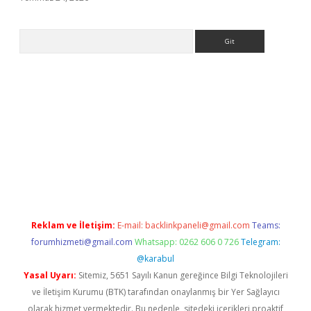
Arama
giriş
Reklam ve İletişim:
E-mail:
backlinkpaneli@gmail.com
Teams:
forumhizmeti@gmail.com
Whatsapp: 0262 606 0 726
Telegram:
@karabul
Yasal Uyarı:
Sitemiz, 5651 Sayılı Kanun gereğince Bilgi Teknolojileri
ve İletişim Kurumu (BTK) tarafından onaylanmış bir Yer Sağlayıcı
olarak hizmet vermektedir. Bu nedenle, sitedeki içerikleri proaktif