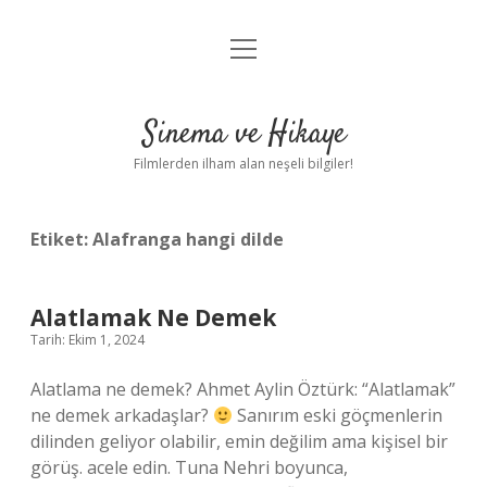
menüyü
Gizlilik Politikası
aç
Hakkımızda
Sinema ve Hikaye
Yasal Uyarı
Filmlerden ilham alan neşeli bilgiler!
Etiket:
Alafranga hangi dilde
Alatlamak Ne Demek
Tarih: Ekim 1, 2024
Alatlama ne demek? Ahmet Aylin Öztürk: “Alatlamak”
ne demek arkadaşlar?
Sanırım eski göçmenlerin
dilinden geliyor olabilir, emin değilim ama kişisel bir
görüş. acele edin. Tuna Nehri boyunca,