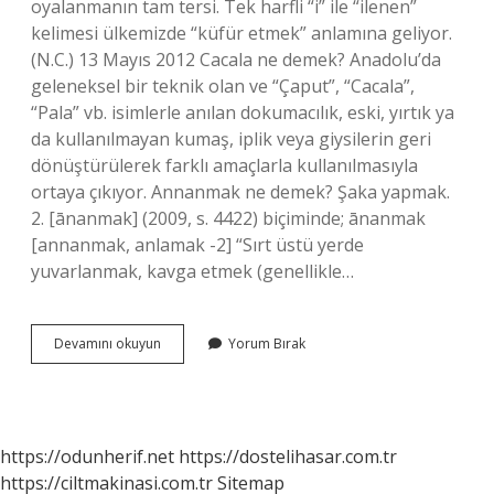
oyalanmanın tam tersi. Tek harfli “i” ile “ilenen”
kelimesi ülkemizde “küfür etmek” anlamına geliyor.
(N.C.) 13 Mayıs 2012 Cacala ne demek? Anadolu’da
geleneksel bir teknik olan ve “Çaput”, “Cacala”,
“Pala” vb. isimlerle anılan dokumacılık, eski, yırtık ya
da kullanılmayan kumaş, iplik veya giysilerin geri
dönüştürülerek farklı amaçlarla kullanılmasıyla
ortaya çıkıyor. Annanmak ne demek? Şaka yapmak.
2. [ānanmak] (2009, s. 4422) biçiminde; ānanmak
[annanmak, anlamak -2] “Sırt üstü yerde
yuvarlanmak, kavga etmek (genellikle…
Alatlamak
Devamını okuyun
Yorum Bırak
Ne
Demek
https://odunherif.net
https://dostelihasar.com.tr
https://ciltmakinasi.com.tr
Sitemap