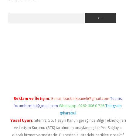
Arama
 giriş
Reklam ve İletişim:
E-mail:
backlinkpaneli@gmail.com
Teams:
forumhizmeti@gmail.com
Whatsapp: 0262 606 0 726
Telegram:
@karabul
Yasal Uyarı:
Sitemiz, 5651 Sayılı Kanun gereğince Bilgi Teknolojileri
ve İletişim Kurumu (BTK) tarafından onaylanmış bir Yer Sağlayıcı
olarak hizmet vermektedir. Bu nedenle, sitedeki içerikleri proaktif