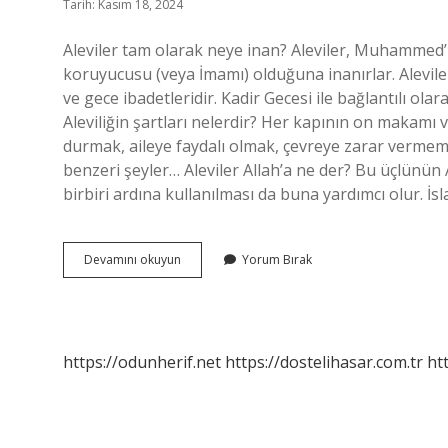
Tarih: Kasım 18, 2024
Aleviler tam olarak neye inan? Aleviler, Muhammed
koruyucusu (veya İmamı) olduğuna inanırlar. Alevil
ve gece ibadetleridir. Kadir Gecesi ile bağlantılı ol
Aleviliğin şartları nelerdir? Her kapının on makam
durmak, aileye faydalı olmak, çevreye zarar vermem
benzeri şeyler… Aleviler Allah’a ne der? Bu üçlünün 
birbiri ardına kullanılması da buna yardımcı olur. 
Alevîler
Devamını okuyun
Yorum Bırak
Neyi
Inkar
Eder
https://odunherif.net
https://dostelihasar.com.tr
ht