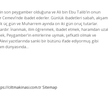
’in son peygamber olduğuna ve Ali bin Ebu Talib’in onun
er Cemevi’nde ibadet ederler. Günlük ibadetleri sabah, akşam
arak üç gün ve Muharrem ayında on iki gün oruç tutarlar.
ı vardır: İnanmak, ilim öğrenmek, ibadet etmek, haramdan uza
ek, Peygamber’in emirlerine uymak, şefkatli olmak ve
Alevi yazıtlarında sanki bir bütünü ifade ediyormuş gibi
İslam dünyasında…
tps://ciltmakinasi.com.tr
Sitemap