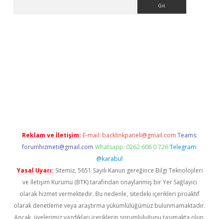
Arama
giriş
Reklam ve İletişim:
E-mail:
backlinkpaneli@gmail.com
Teams:
forumhizmeti@gmail.com
Whatsapp: 0262 606 0 726
Telegram:
@karabul
Yasal Uyarı:
Sitemiz, 5651 Sayılı Kanun gereğince Bilgi Teknolojileri
ve İletişim Kurumu (BTK) tarafından onaylanmış bir Yer Sağlayıcı
olarak hizmet vermektedir. Bu nedenle, sitedeki içerikleri proaktif
olarak denetleme veya araştırma yükümlülüğümüz bulunmamaktadır.
Ancak, üyelerimiz yazdıkları içeriklerin sorumluluğunu taşımakta olup,