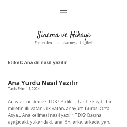
menüyü
Gizlilik Politikası
aç
Hakkımızda
Sinema ve Hikaye
Yasal Uyarı
Filmlerden ilham alan neşeli bilgiler!
Etiket:
Ana dil nasıl yazılır
Ana Yurdu Nasıl Yazılır
Tarih: Ekim 14, 2024
Anayurt ne demek TDK? Birlik. I. Tarihe kayıtlı bir
milletin ilk vatanı, ilk vatan, anayurt: Burası Orta
Asya… Ana kelimesi nasıl yazılır TDK? Başına
aşağıdaki, yukarıdaki, ana, ön, arka, arkada, yan,