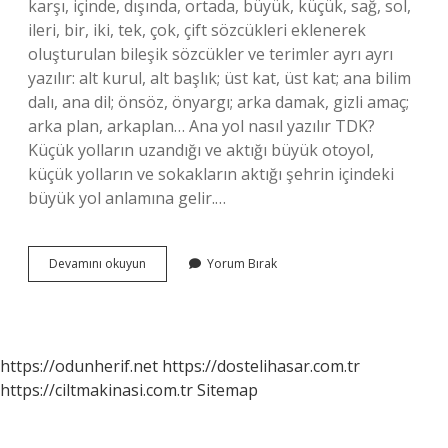
karşı, içinde, dışında, ortada, büyük, küçük, sağ, sol,
ileri, bir, iki, tek, çok, çift sözcükleri eklenerek
oluşturulan bileşik sözcükler ve terimler ayrı ayrı
yazılır: alt kurul, alt başlık; üst kat, üst kat; ana bilim
dalı, ana dil; önsöz, önyargı; arka damak, gizli amaç;
arka plan, arkaplan… Ana yol nasıl yazılır TDK?
Küçük yolların uzandığı ve aktığı büyük otoyol,
küçük yolların ve sokakların aktığı şehrin içindeki
büyük yol anlamına gelir.…
Ana
Devamını okuyun
Yorum Bırak
Yurdu
Nasıl
Yazılır
https://odunherif.net
https://dostelihasar.com.tr
https://ciltmakinasi.com.tr
Sitemap