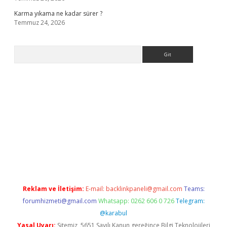
Karma yıkama ne kadar sürer ?
Temmuz 24, 2026
Arama
 giriş
Reklam ve İletişim:
E-mail:
backlinkpaneli@gmail.com
Teams:
forumhizmeti@gmail.com
Whatsapp: 0262 606 0 726
Telegram:
@karabul
Yasal Uyarı:
Sitemiz, 5651 Sayılı Kanun gereğince Bilgi Teknolojileri