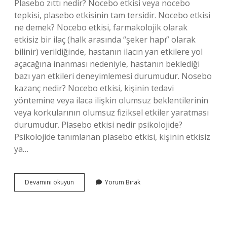
Plasebo zıttı nedir? Nocebo etkisi veya nocebo
tepkisi, plasebo etkisinin tam tersidir. Nocebo etkisi
ne demek? Nocebo etkisi, farmakolojik olarak
etkisiz bir ilaç (halk arasında “şeker hapı” olarak
bilinir) verildiğinde, hastanın ilacın yan etkilere yol
açacağına inanması nedeniyle, hastanın beklediği
bazı yan etkileri deneyimlemesi durumudur. Nosebo
kazanç nedir? Nocebo etkisi, kişinin tedavi
yöntemine veya ilaca ilişkin olumsuz beklentilerinin
veya korkularının olumsuz fiziksel etkiler yaratması
durumudur. Plasebo etkisi nedir psikolojide?
Psikolojide tanımlanan plasebo etkisi, kişinin etkisiz
ya…
Plasebo
Devamını okuyun
Yorum Bırak
Etkisinin
Tersi
Nedir