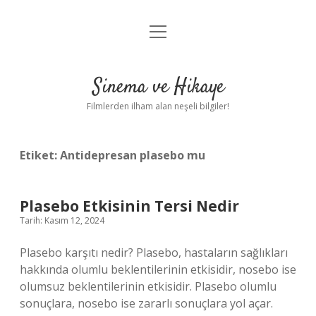
menüyü
Gizlilik Politikası
aç
Hakkımızda
Sinema ve Hikaye
Yasal Uyarı
Filmlerden ilham alan neşeli bilgiler!
Etiket:
Antidepresan plasebo mu
Plasebo Etkisinin Tersi Nedir
Tarih: Kasım 12, 2024
Plasebo karşıtı nedir? Plasebo, hastaların sağlıkları
hakkında olumlu beklentilerinin etkisidir, nosebo ise
olumsuz beklentilerinin etkisidir. Plasebo olumlu
sonuçlara, nosebo ise zararlı sonuçlara yol açar.