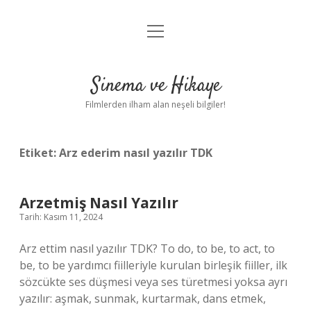
menüyü
Gizlilik Politikası
aç
Hakkımızda
Sinema ve Hikaye
Yasal Uyarı
Filmlerden ilham alan neşeli bilgiler!
Etiket:
Arz ederim nasıl yazılır TDK
Arzetmiş Nasıl Yazılır
Tarih: Kasım 11, 2024
Arz ettim nasıl yazılır TDK? To do, to be, to act, to
be, to be yardımcı fiilleriyle kurulan birleşik fiiller, ilk
sözcükte ses düşmesi veya ses türetmesi yoksa ayrı
yazılır: aşmak, sunmak, kurtarmak, dans etmek,