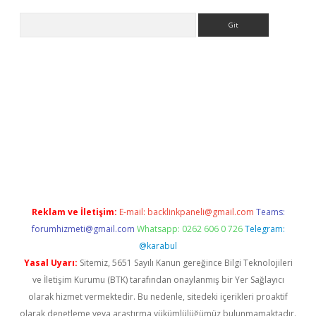
Arama
giriş
Reklam ve İletişim:
E-mail:
backlinkpaneli@gmail.com
Teams:
forumhizmeti@gmail.com
Whatsapp: 0262 606 0 726
Telegram:
@karabul
Yasal Uyarı:
Sitemiz, 5651 Sayılı Kanun gereğince Bilgi Teknolojileri
ve İletişim Kurumu (BTK) tarafından onaylanmış bir Yer Sağlayıcı
olarak hizmet vermektedir. Bu nedenle, sitedeki içerikleri proaktif
olarak denetleme veya araştırma yükümlülüğümüz bulunmamaktadır.