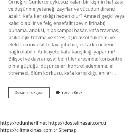
Örneğin; Günlerce uykusuz kalan bir kişinin hafızası
ve düşünme yeteneği zayıflar ve vücudun direnci
azalır. Kafa karışıklığı neden olur? Amnezi geçici veya
kalıcı olabilir ve felç, ensefalit (beyin iltihabı),
bunama, anoksi, hipokampal hasar, kafa travması,
psikolojik travma ve stres, aşırı alkol tüketimi ve
elektrokonvülsif tedavi gibi birçok farklı nedene
bağlı olabilir. Anksiyete kafa karışıklığı yapar mı?
Bilişsel ve davranışsal belirtiler arasında; konsantre
olma güçlüğü, düşünceleri kontrol edememe, el
titremesi, ölüm korkusu, kafa karışıklığı, anıları…
Stres
Devamını okuyun
Yorum Bırak
Kafa
Karışıklığı
Yapar
Mı
https://odunherif.net
https://dostelihasar.com.tr
https://ciltmakinasi.com.tr
Sitemap