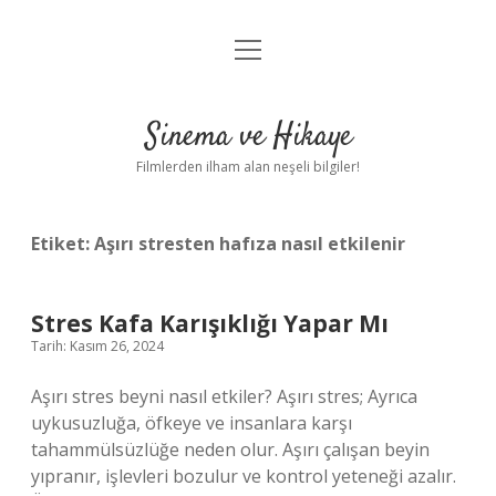
menüyü
Gizlilik Politikası
aç
Hakkımızda
Sinema ve Hikaye
Yasal Uyarı
Filmlerden ilham alan neşeli bilgiler!
Etiket:
Aşırı stresten hafıza nasıl etkilenir
Stres Kafa Karışıklığı Yapar Mı
Tarih: Kasım 26, 2024
Aşırı stres beyni nasıl etkiler? Aşırı stres; Ayrıca
uykusuzluğa, öfkeye ve insanlara karşı
tahammülsüzlüğe neden olur. Aşırı çalışan beyin
yıpranır, işlevleri bozulur ve kontrol yeteneği azalır.