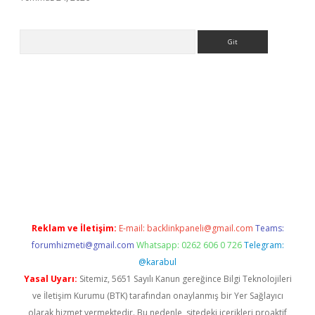
Arama
giriş
Reklam ve İletişim:
E-mail:
backlinkpaneli@gmail.com
Teams:
forumhizmeti@gmail.com
Whatsapp: 0262 606 0 726
Telegram:
@karabul
Yasal Uyarı:
Sitemiz, 5651 Sayılı Kanun gereğince Bilgi Teknolojileri
ve İletişim Kurumu (BTK) tarafından onaylanmış bir Yer Sağlayıcı
olarak hizmet vermektedir. Bu nedenle, sitedeki içerikleri proaktif