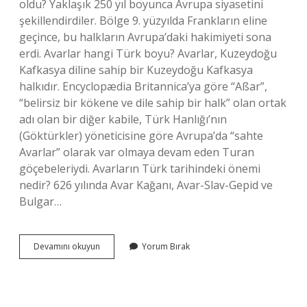
oldu? Yaklaşık 250 yıl boyunca Avrupa siyasetini
şekillendirdiler. Bölge 9. yüzyılda Frankların eline
geçince, bu halkların Avrupa’daki hakimiyeti sona
erdi. Avarlar hangi Türk boyu? Avarlar, Kuzeydoğu
Kafkasya diline sahip bir Kuzeydoğu Kafkasya
halkıdır. Encyclopædia Britannica’ya göre “Aßar”,
“belirsiz bir kökene ve dile sahip bir halk” olan ortak
adı olan bir diğer kabile, Türk Hanlığı’nın
(Göktürkler) yöneticisine göre Avrupa’da “sahte
Avarlar” olarak var olmaya devam eden Turan
göçebeleriydi. Avarların Türk tarihindeki önemi
nedir? 626 yılında Avar Kağanı, Avar-Slav-Gepid ve
Bulgar…
Avar
Devamını okuyun
Yorum Bırak
Türklerine
Ne
Oldu