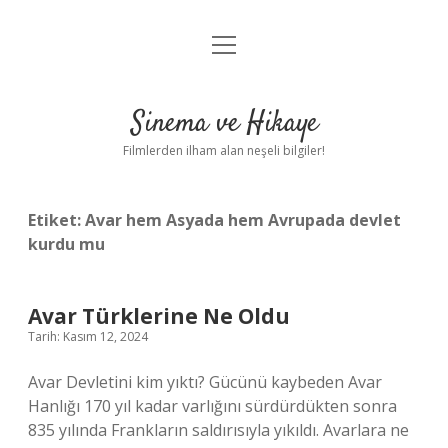
menüyü
Gizlilik Politikası
aç
Hakkımızda
Sinema ve Hikaye
Yasal Uyarı
Filmlerden ilham alan neşeli bilgiler!
Etiket:
Avar hem Asyada hem Avrupada devlet
kurdu mu
Avar Türklerine Ne Oldu
Tarih: Kasım 12, 2024
Avar Devletini kim yıktı? Gücünü kaybeden Avar
Hanlığı 170 yıl kadar varlığını sürdürdükten sonra
835 yılında Frankların saldırısıyla yıkıldı. Avarlara ne