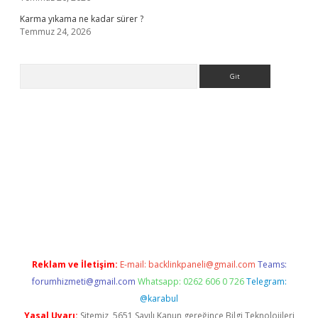
Karma yıkama ne kadar sürer ?
Temmuz 24, 2026
Arama
giriş
Reklam ve İletişim:
E-mail:
backlinkpaneli@gmail.com
Teams:
forumhizmeti@gmail.com
Whatsapp: 0262 606 0 726
Telegram:
@karabul
Yasal Uyarı:
Sitemiz, 5651 Sayılı Kanun gereğince Bilgi Teknolojileri