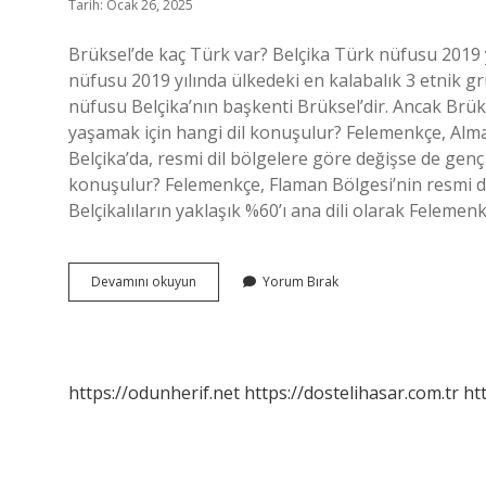
Tarih: Ocak 26, 2025
Brüksel’de kaç Türk var? Belçika Türk nüfusu 2019 yı
nüfusu 2019 yılında ülkedeki en kalabalık 3 etnik g
nüfusu Belçika’nın başkenti Brüksel’dir. Ancak Brükse
yaşamak için hangi dil konuşulur? Felemenkçe, Alm
Belçika’da, resmi dil bölgelere göre değişse de genç n
konuşulur? Felemenkçe, Flaman Bölgesi’nin resmi dili
Belçikalıların yaklaşık %60’ı ana dili olarak Felem
Brüksel
Devamını okuyun
Yorum Bırak
Hangi
Dil
Konuşulur
https://odunherif.net
https://dostelihasar.com.tr
ht