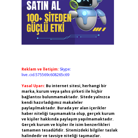
Reklam ve İletişim:
Skype:
live:.cid.575569c608265c69
Yasal Uyarı:
Bu internet sitesi, herhangi bir
marka, kurum veya şahıs şirketi ile hiçbir
bağlantısı bulunmamaktadır. Sitede yalnızca
kendi hazırladığımız makaleler
paylaşılmaktadır. Burada yer alan içerikler
haber niteliği taşımamakta olup, gerçek kurum
ve kişiler hakkında paylaşım yapılmamaktadır.
Gerçek kurum ve kişiler ile isim benzerlikleri
tamamen tesadüfidir. Sitemizdeki bilgiler taslak
halindedir ve tavsiye niteliği taşımazlar.