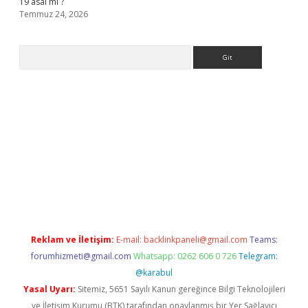
19 asal mı ?
Temmuz 24, 2026
Arama
no giriş
Reklam ve İletişim:
E-mail:
backlinkpaneli@gmail.com
Teams:
forumhizmeti@gmail.com
Whatsapp: 0262 606 0 726
Telegram:
@karabul
Yasal Uyarı:
Sitemiz, 5651 Sayılı Kanun gereğince Bilgi Teknolojileri
ve İletişim Kurumu (BTK) tarafından onaylanmış bir Yer Sağlayıcı