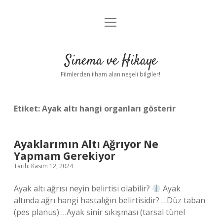
menüyü
Gizlilik Politikası
aç
Hakkımızda
Sinema ve Hikaye
Yasal Uyarı
Filmlerden ilham alan neşeli bilgiler!
Etiket:
Ayak altı hangi organları gösterir
Ayaklarımın Altı Ağrıyor Ne
Yapmam Gerekiyor
Tarih: Kasım 12, 2024
Ayak altı ağrısı neyin belirtisi olabilir?
Ayak
altında ağrı hangi hastalığın belirtisidir? …Düz taban
(pes planus) …Ayak sinir sıkışması (tarsal tünel