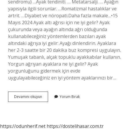
sendromu) …Ayak tendiniti. … Metatarsalji. … Ayağın
yapısıyla ilgili sorunlar. …Romatizmal hastalıklar ve
artrit. …Diyabet ve nöropati.Daha fazla makale…•15
Mayıs 2024 Ayak altı ağrısı için ne iyi gelir? Ayak
çukurunda veya ayağın altında ağrı olduğunda
kullanabileceğiniz yöntemlerden bazıları ayak
altındaki ağrıya iyi gelir: Ayağı dinlendirin. Ayaklara
her 2-3 saatte bir 20 dakika buz kompresi uygulayın.
Yumuşak tabanlı, alçak topuklu ayakkabılar kullanın.
Yorgun ağrıyan ayaklara ne iyi gelir? Ayak
yorgunluğunu gidermek için evde
uygulayabileceğiniz en iyi yöntem ayaklarınızı bir…
Ayaklarımın
Devamını okuyun
Yorum Bırak
Altı
Ağrıyor
Ne
Yapmam
Gerekiyor
https://odunherif.net
https://dostelihasar.com.tr