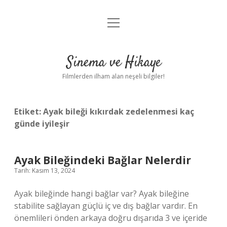
menüyü
Gizlilik Politikası
aç
Hakkımızda
Sinema ve Hikaye
Yasal Uyarı
Filmlerden ilham alan neşeli bilgiler!
Etiket:
Ayak bileği kıkırdak zedelenmesi kaç
günde iyileşir
Ayak Bileğindeki Bağlar Nelerdir
Tarih: Kasım 13, 2024
Ayak bileğinde hangi bağlar var? Ayak bileğine
stabilite sağlayan güçlü iç ve dış bağlar vardır. En
önemlileri önden arkaya doğru dışarıda 3 ve içeride