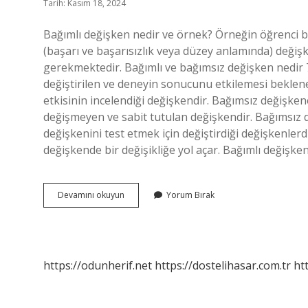
Tarih: Kasım 18, 2024
Bağımlı değişken nedir ve örnek? Örneğin öğrenci baş
(başarı ve başarısızlık veya düzey anlamında) değişke
gerekmektedir. Bağımlı ve bağımsız değişken nedir 7
değiştirilen ve deneyin sonucunu etkilemesi beklen
etkisinin incelendiği değişkendir. Bağımsız değişken
değişmeyen ve sabit tutulan değişkendir. Bağımsız 
değişkenini test etmek için değiştirdiği değişkenler
değişkende bir değişikliğe yol açar. Bağımlı değişke
Bağımlı
Devamını okuyun
Yorum Bırak
Ve
Bağımsız
Değişken
Nedir
6
https://odunherif.net
https://dostelihasar.com.tr
ht
Sınıf