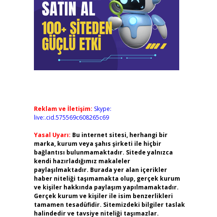
Reklam ve İletişim:
Skype:
live:.cid.575569c608265c69
Yasal Uyarı:
Bu internet sitesi, herhangi bir
marka, kurum veya şahıs şirketi ile hiçbir
bağlantısı bulunmamaktadır. Sitede yalnızca
kendi hazırladığımız makaleler
paylaşılmaktadır. Burada yer alan içerikler
haber niteliği taşımamakta olup, gerçek kurum
ve kişiler hakkında paylaşım yapılmamaktadır.
Gerçek kurum ve kişiler ile isim benzerlikleri
tamamen tesadüfidir. Sitemizdeki bilgiler taslak
halindedir ve tavsiye niteliği taşımazlar.