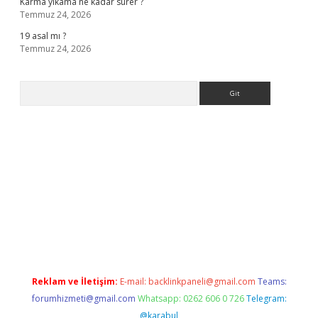
Karma yıkama ne kadar sürer ?
Temmuz 24, 2026
19 asal mı ?
Temmuz 24, 2026
Arama
giriş
Reklam ve İletişim:
E-mail:
backlinkpaneli@gmail.com
Teams:
forumhizmeti@gmail.com
Whatsapp: 0262 606 0 726
Telegram:
@karabul