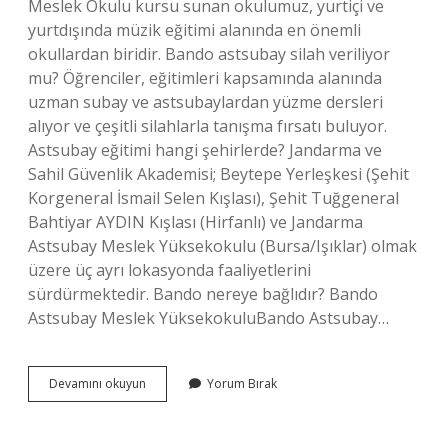
Meslek Okulu kursu sunan okulumuz, yurtiçi ve
yurtdışında müzik eğitimi alanında en önemli
okullardan biridir. Bando astsubay silah veriliyor
mu? Öğrenciler, eğitimleri kapsamında alanında
uzman subay ve astsubaylardan yüzme dersleri
alıyor ve çeşitli silahlarla tanışma fırsatı buluyor.
Astsubay eğitimi hangi şehirlerde? Jandarma ve
Sahil Güvenlik Akademisi; Beytepe Yerleşkesi (Şehit
Korgeneral İsmail Selen Kışlası), Şehit Tuğgeneral
Bahtiyar AYDIN ​​Kışlası (Hirfanlı) ve Jandarma
Astsubay Meslek Yüksekokulu (Bursa/Işıklar) olmak
üzere üç ayrı lokasyonda faaliyetlerini
sürdürmektedir. Bando nereye bağlıdır? Bando
Astsubay Meslek YüksekokuluBando Astsubay…
Bando
Devamını okuyun
Yorum Bırak
Astsubay
Hangi
Şehirlerde