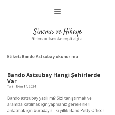
menüyü
Gizlilik Politikası
aç
Hakkımızda
Sinema ve Hikaye
Yasal Uyarı
Filmlerden ilham alan neşeli bilgiler!
Etiket:
Bando Astsubay okunur mu
Bando Astsubay Hangi Şehirlerde
Var
Tarih: Ekim 14, 2024
Bando astsubay yatılı mı? Sizi tanıştırmak ve
aramıza katılmak için yapmanız gerekenleri
anlatmak için buradayız. İki yıllık Band Petty Officer