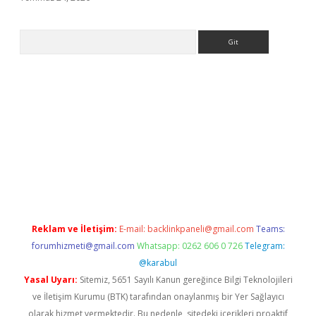
Arama
giriş
Reklam ve İletişim:
E-mail:
backlinkpaneli@gmail.com
Teams:
forumhizmeti@gmail.com
Whatsapp: 0262 606 0 726
Telegram:
@karabul
Yasal Uyarı:
Sitemiz, 5651 Sayılı Kanun gereğince Bilgi Teknolojileri
ve İletişim Kurumu (BTK) tarafından onaylanmış bir Yer Sağlayıcı
olarak hizmet vermektedir. Bu nedenle, sitedeki içerikleri proaktif