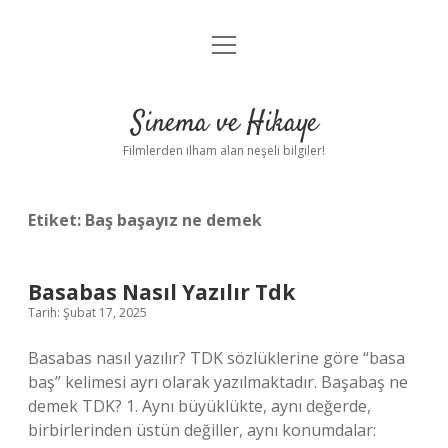
menüyü
Gizlilik Politikası
aç
Hakkımızda
Sinema ve Hikaye
Yasal Uyarı
Filmlerden ilham alan neşeli bilgiler!
Etiket:
Baş başayız ne demek
Basabas Nasıl Yazılır Tdk
Tarih: Şubat 17, 2025
Basabas nasıl yazılır? TDK sözlüklerine göre “basa
baş” kelimesi ayrı olarak yazılmaktadır. Başabaş ne
demek TDK? 1. Aynı büyüklükte, aynı değerde,
birbirlerinden üstün değiller, aynı konumdalar: