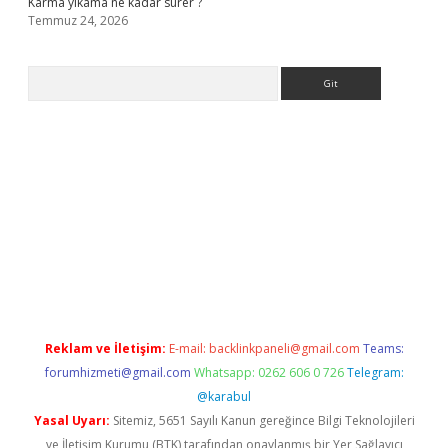
Karma yıkama ne kadar sürer ?
Temmuz 24, 2026
Arama
 giriş
Reklam ve İletişim:
E-mail:
backlinkpaneli@gmail.com
Teams:
forumhizmeti@gmail.com
Whatsapp: 0262 606 0 726
Telegram:
@karabul
Yasal Uyarı:
Sitemiz, 5651 Sayılı Kanun gereğince Bilgi Teknolojileri
ve İletişim Kurumu (BTK) tarafından onaylanmış bir Yer Sağlayıcı