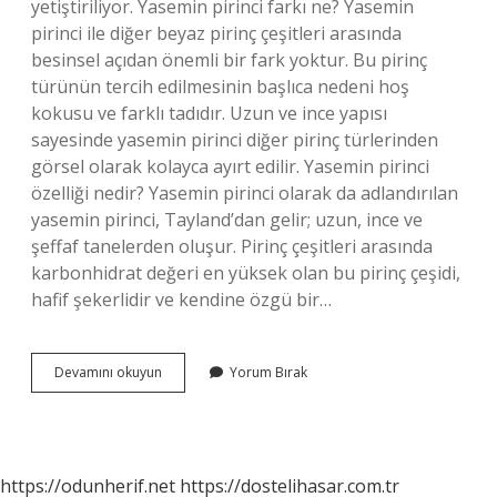
yetiştiriliyor. Yasemin pirinci farkı ne? Yasemin
pirinci ile diğer beyaz pirinç çeşitleri arasında
besinsel açıdan önemli bir fark yoktur. Bu pirinç
türünün tercih edilmesinin başlıca nedeni hoş
kokusu ve farklı tadıdır. Uzun ve ince yapısı
sayesinde yasemin pirinci diğer pirinç türlerinden
görsel olarak kolayca ayırt edilir. Yasemin pirinci
özelliği nedir? Yasemin pirinci olarak da adlandırılan
yasemin pirinci, Tayland’dan gelir; uzun, ince ve
şeffaf tanelerden oluşur. Pirinç çeşitleri arasında
karbonhidrat değeri en yüksek olan bu pirinç çeşidi,
hafif şekerlidir ve kendine özgü bir…
Basmati
Devamını okuyun
Yorum Bırak
Pirinci
Ile
Yasemin
Pirinci
Aynı
https://odunherif.net
https://dostelihasar.com.tr
Mı