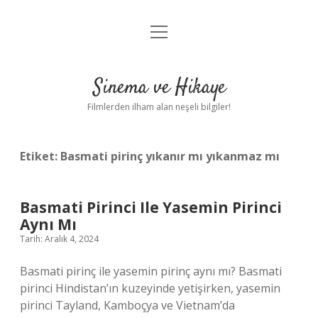
menüyü
Gizlilik Politikası
aç
Hakkımızda
Sinema ve Hikaye
Yasal Uyarı
Filmlerden ilham alan neşeli bilgiler!
Etiket:
Basmati pirinç yıkanır mı yıkanmaz mı
Basmati Pirinci Ile Yasemin Pirinci
Aynı Mı
Tarih: Aralık 4, 2024
Basmati pirinç ile yasemin pirinç aynı mı? Basmati
pirinci Hindistan’ın kuzeyinde yetişirken, yasemin
pirinci Tayland, Kamboçya ve Vietnam’da