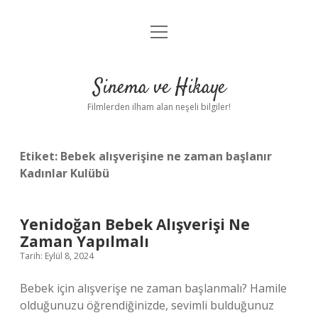
menüyü
Gizlilik Politikası
aç
Hakkımızda
Sinema ve Hikaye
Yasal Uyarı
Filmlerden ilham alan neşeli bilgiler!
Etiket:
Bebek alışverişine ne zaman başlanır
Kadınlar Kulübü
Yenidoğan Bebek Alışverişi Ne
Zaman Yapılmalı
Tarih: Eylül 8, 2024
Bebek için alışverişe ne zaman başlanmalı? Hamile
olduğunuzu öğrendiğinizde, sevimli bulduğunuz