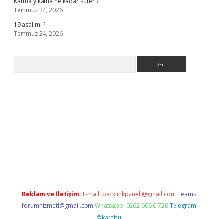
Karma yıkama ne kadar sürer ?
Temmuz 24, 2026
19 asal mı ?
Temmuz 24, 2026
Arama
giriş
Reklam ve İletişim:
E-mail:
backlinkpaneli@gmail.com
Teams:
forumhizmeti@gmail.com
Whatsapp: 0262 606 0 726
Telegram:
@karabul