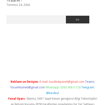
19 asal mı ?
Temmuz 24, 2026
Arama
giriş
Reklam ve İletişim:
E-mail:
backlinkpaneli@gmail.com
Teams:
forumhizmeti@gmail.com
Whatsapp: 0262 606 0 726
Telegram:
@karabul
Yasal Uyarı:
Sitemiz, 5651 Sayılı Kanun gereğince Bilgi Teknolojileri
ve İletişim Kurumu (BTK) tarafından onaylanmış bir Yer Sağlayıcı