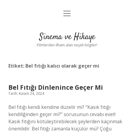
menüyü
Gizlilik Politikası
aç
Hakkımızda
Sinema ve Hikaye
Yasal Uyarı
Filmlerden ilham alan neşeli bilgiler!
Etiket:
Bel fıtığı kalıcı olarak geçer mi
Bel Fıtığı Dinlenince Geçer Mi
Tarih: Kasım 24, 2024
Bel fıtığı kendi kendine düzelir mi? “Kasık fıtığı
kendiliğinden geçer mi?” sorusunun cevabı evet!
Kasık fıtığını kötüleştirebilecek şeylerden kaçınmak
önemlidir. Bel fıtığı zamanla küçülür mü? Çoğu