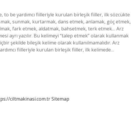
 to be yardımcı fiilleriyle kurulan birleşik fiiller, ilk sözcükte
: aşmak, sunmak, kurtarmak, dans etmek, anlamak, göç etmek,
lmak, fark etmek, aldatmak, bahsetmek, terk etmek… Arz
mesi ayrı yazılır. Bu kelimeyi “talep etmek” olarak kullanmak
hiçbir şekilde bileşik kelime olarak kullanılmamalıdır. Arz
dımcı fiilleriyle kurulan birleşik fiiller, ilk kelimede…
tps://ciltmakinasi.com.tr
Sitemap