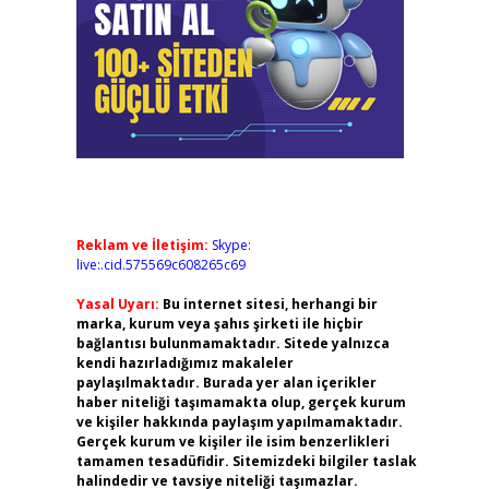
Reklam ve İletişim:
Skype:
live:.cid.575569c608265c69
Yasal Uyarı:
Bu internet sitesi, herhangi bir
marka, kurum veya şahıs şirketi ile hiçbir
bağlantısı bulunmamaktadır. Sitede yalnızca
kendi hazırladığımız makaleler
paylaşılmaktadır. Burada yer alan içerikler
haber niteliği taşımamakta olup, gerçek kurum
ve kişiler hakkında paylaşım yapılmamaktadır.
Gerçek kurum ve kişiler ile isim benzerlikleri
tamamen tesadüfidir. Sitemizdeki bilgiler taslak
halindedir ve tavsiye niteliği taşımazlar.