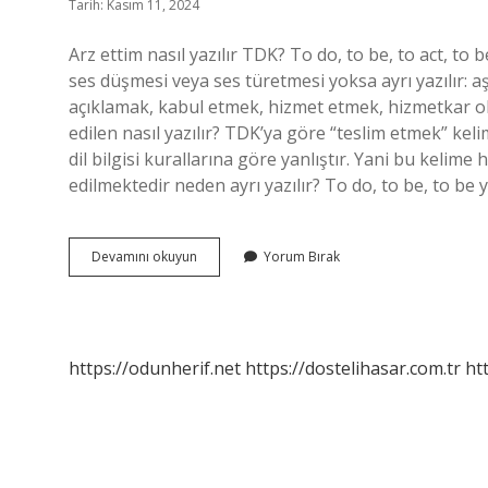
Tarih: Kasım 11, 2024
Arz ettim nasıl yazılır TDK? To do, to be, to act, to be,
ses düşmesi veya ses türetmesi yoksa ayrı yazılır
açıklamak, kabul etmek, hizmet etmek, hizmetkar o
edilen nasıl yazılır? TDK’ya göre “teslim etmek” keli
dil bilgisi kurallarına göre yanlıştır. Yani bu kelime 
edilmektedir neden ayrı yazılır? To do, to be, to be yar
Arzetmiş
Devamını okuyun
Yorum Bırak
Nasıl
Yazılır
https://odunherif.net
https://dostelihasar.com.tr
ht