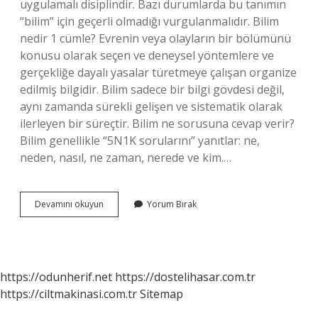
uygulamalı disiplindir. Bazı durumlarda bu tanımın
“bilim” için geçerli olmadığı vurgulanmalıdır. Bilim
nedir 1 cümle? Evrenin veya olayların bir bölümünü
konusu olarak seçen ve deneysel yöntemlere ve
gerçekliğe dayalı yasalar türetmeye çalışan organize
edilmiş bilgidir. Bilim sadece bir bilgi gövdesi değil,
aynı zamanda sürekli gelişen ve sistematik olarak
ilerleyen bir süreçtir. Bilim ne sorusuna cevap verir?
Bilim genellikle “5N1K sorularını” yanıtlar: ne,
neden, nasıl, ne zaman, nerede ve kim.…
Bilim
Devamını okuyun
Yorum Bırak
Ne
Demek
Kısa
Cevap
https://odunherif.net
https://dostelihasar.com.tr
https://ciltmakinasi.com.tr
Sitemap