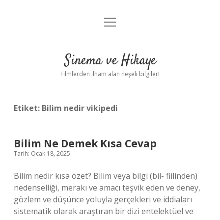
menüyü
Gizlilik Politikası
aç
Hakkımızda
Sinema ve Hikaye
Yasal Uyarı
Filmlerden ilham alan neşeli bilgiler!
Etiket:
Bilim nedir vikipedi
Bilim Ne Demek Kısa Cevap
Tarih: Ocak 18, 2025
Bilim nedir kısa özet? Bilim veya bilgi (bil- fiilinden)
nedenselliği, merakı ve amacı teşvik eden ve deney,
gözlem ve düşünce yoluyla gerçekleri ve iddiaları
sistematik olarak araştıran bir dizi entelektüel ve