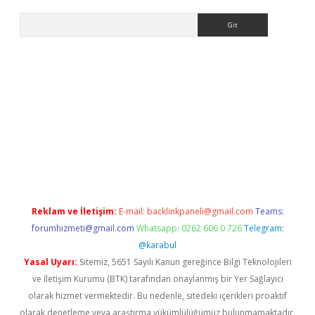
Arama
giriş
Reklam ve İletişim:
E-mail:
backlinkpaneli@gmail.com
Teams:
forumhizmeti@gmail.com
Whatsapp: 0262 606 0 726
Telegram:
@karabul
Yasal Uyarı:
Sitemiz, 5651 Sayılı Kanun gereğince Bilgi Teknolojileri
ve İletişim Kurumu (BTK) tarafından onaylanmış bir Yer Sağlayıcı
olarak hizmet vermektedir. Bu nedenle, sitedeki içerikleri proaktif
olarak denetleme veya araştırma yükümlülüğümüz bulunmamaktadır.