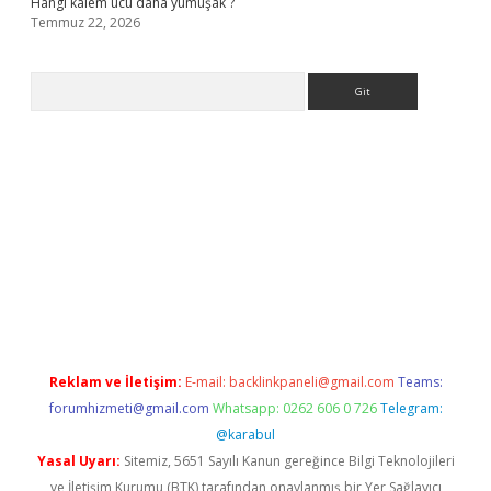
Hangi kalem ucu daha yumuşak ?
Temmuz 22, 2026
Arama
giriş
Reklam ve İletişim:
E-mail:
backlinkpaneli@gmail.com
Teams:
forumhizmeti@gmail.com
Whatsapp: 0262 606 0 726
Telegram:
@karabul
Yasal Uyarı:
Sitemiz, 5651 Sayılı Kanun gereğince Bilgi Teknolojileri
ve İletişim Kurumu (BTK) tarafından onaylanmış bir Yer Sağlayıcı