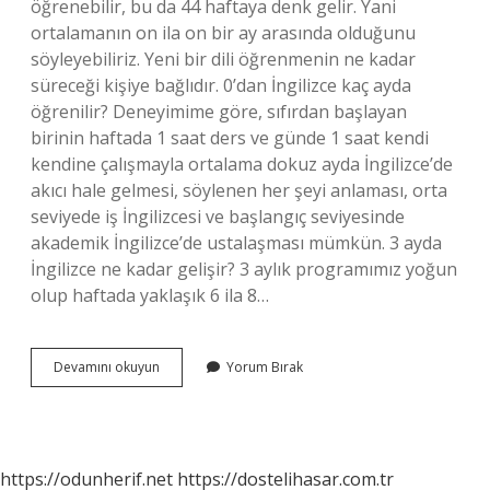
öğrenebilir, bu da 44 haftaya denk gelir. Yani
ortalamanın on ila on bir ay arasında olduğunu
söyleyebiliriz. Yeni bir dili öğrenmenin ne kadar
süreceği kişiye bağlıdır. 0’dan İngilizce kaç ayda
öğrenilir? Deneyimime göre, sıfırdan başlayan
birinin haftada 1 saat ders ve günde 1 saat kendi
kendine çalışmayla ortalama dokuz ayda İngilizce’de
akıcı hale gelmesi, söylenen her şeyi anlaması, orta
seviyede iş İngilizcesi ve başlangıç ​​seviyesinde
akademik İngilizce’de ustalaşması mümkün. 3 ayda
İngilizce ne kadar gelişir? 3 aylık programımız yoğun
olup haftada yaklaşık 6 ila 8…
2
Devamını okuyun
Yorum Bırak
Ayda
İNgilizce
Öğrenmek
Mümkün
Mü
https://odunherif.net
https://dostelihasar.com.tr