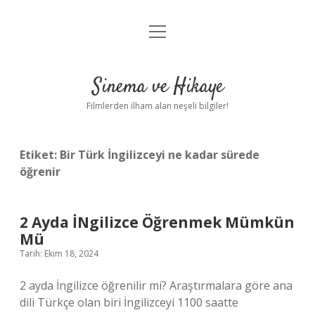
menüyü
Gizlilik Politikası
aç
Hakkımızda
Sinema ve Hikaye
Yasal Uyarı
Filmlerden ilham alan neşeli bilgiler!
Etiket:
Bir Türk İngilizceyi ne kadar sürede
öğrenir
2 Ayda İNgilizce Öğrenmek Mümkün
Mü
Tarih: Ekim 18, 2024
2 ayda İngilizce öğrenilir mi? Araştırmalara göre ana
dili Türkçe olan biri İngilizceyi 1100 saatte