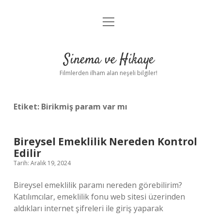
menüyü
Gizlilik Politikası
aç
Hakkımızda
Sinema ve Hikaye
Yasal Uyarı
Filmlerden ilham alan neşeli bilgiler!
Etiket:
Birikmiş param var mı
Bireysel Emeklilik Nereden Kontrol
Edilir
Tarih: Aralık 19, 2024
Bireysel emeklilik paramı nereden görebilirim?
Katılımcılar, emeklilik fonu web sitesi üzerinden
aldıkları internet şifreleri ile giriş yaparak