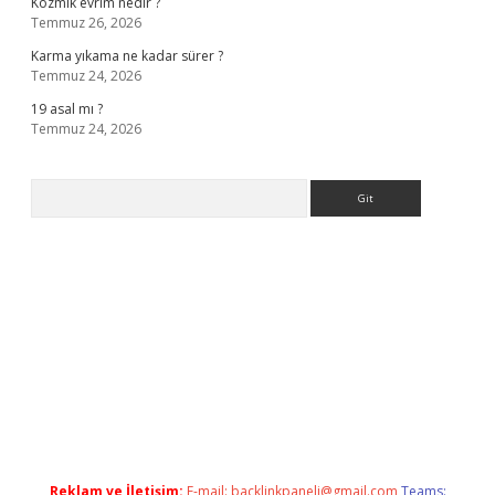
Kozmik evrim nedir ?
Temmuz 26, 2026
Karma yıkama ne kadar sürer ?
Temmuz 24, 2026
19 asal mı ?
Temmuz 24, 2026
Arama
giriş
Reklam ve İletişim:
E-mail:
backlinkpaneli@gmail.com
Teams: