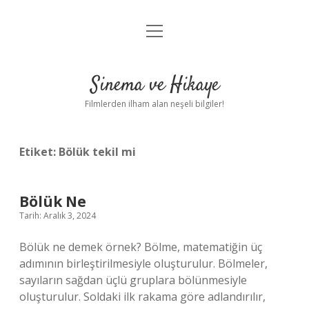
menüyü
Gizlilik Politikası
aç
Hakkımızda
Sinema ve Hikaye
Yasal Uyarı
Filmlerden ilham alan neşeli bilgiler!
Etiket:
Bölük tekil mi
Bölük Ne
Tarih: Aralık 3, 2024
Bölük ne demek örnek? Bölme, matematiğin üç
adımının birleştirilmesiyle oluşturulur. Bölmeler,
sayıların sağdan üçlü gruplara bölünmesiyle
oluşturulur. Soldaki ilk rakama göre adlandırılır,