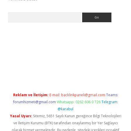
Arama
giriş
Reklam ve İletişim:
E-mail:
backlinkpaneli@gmail.com
Teams:
forumhizmeti@gmail.com
Whatsapp: 0262 606 0 726
Telegram:
@karabul
Yasal Uyarı:
Sitemiz, 5651 Sayılı Kanun gereğince Bilgi Teknolojileri
ve İletişim Kurumu (BTK) tarafından onaylanmış bir Yer Sağlayıcı
olarak hizmet vermektedir. Bu nedenle, sitedeki içerikleri proaktif