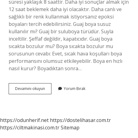
süresi yaklaşık 8 saattir. Daha iyi sonuçlar almak için
12 saat beklemek daha iyi olacaktır. Daha canlı ve
sağlıklı bir renk kullanmak istiyorsanız epoksi
boyaları tercih edebilirsiniz. Guaj boya susuz
kullanılır mı? Guaj bir suluboya türüdür. Suyla
inceltilir. Şeffaf değildir, kapatıcıdır. Guaj boya
sıcakta bozulur mu? Boya sıcakta bozulur mu
sorusunun cevabı: Evet, sıcak hava koşulları boya
performansını olumsuz etkileyebilir. Boya en hızlı
nasıl kurur? Boyadıktan sonra…
Guaj
Devamını okuyun
Yorum Bırak
Boya
Kaç
Dk
Da
Kurur
https://odunherif.net
https://dostelihasar.com.tr
https://ciltmakinasi.com.tr
Sitemap