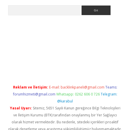
Arama
giriş
Reklam ve İletişim:
E-mail:
backlinkpaneli@gmail.com
Teams:
forumhizmeti@gmail.com
Whatsapp: 0262 606 0 726
Telegram:
@karabul
Yasal Uyarı:
Sitemiz, 5651 Sayılı Kanun gereğince Bilgi Teknolojileri
ve İletişim Kurumu (BTK) tarafından onaylanmış bir Yer Sağlayıcı
olarak hizmet vermektedir. Bu nedenle, sitedeki içerikleri proaktif
olarak denetleme veya araştırma yükümlülüğümüz bulunmamaktadır.