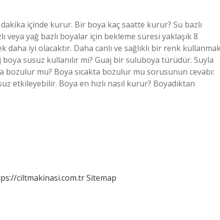
dakika içinde kurur. Bir boya kaç saatte kurur? Su bazlı
azlı veya yağ bazlı boyalar için bekleme süresi yaklaşık 8
k daha iyi olacaktır. Daha canlı ve sağlıklı bir renk kullanma
aj boya susuz kullanılır mı? Guaj bir suluboya türüdür. Suyla
sıcakta bozulur mu? Boya sıcakta bozulur mu sorusunun cevabı:
z etkileyebilir. Boya en hızlı nasıl kurur? Boyadıktan
tps://ciltmakinasi.com.tr
Sitemap