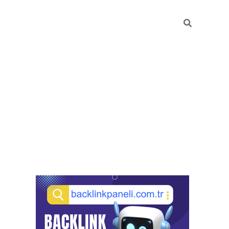
Sidebar
pia bella casino giriş