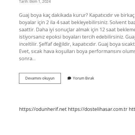
Tarih: Ekim 1, 2024
Guaj boya kaç dakikada kurur? Kapatıcıdır ve birkaç 
boyalar için 2 ila 4 saat bekleyebilirsiniz. Solvent b
saattir. Daha iyi sonuçlar almak için 12 saat bekleme
istiyorsanız epoksi boyaları tercih edebilirsiniz. Gu
inceltilir. Şeffaf değildir, kapatıcıdır. Guaj boya 
Evet, sıcak hava koşulları boya performansını olumsu
sonra…
Guaj
Devamını okuyun
Yorum Bırak
Boya
Kaç
Dk
Da
Kurur
https://odunherif.net
https://dostelihasar.com.tr
ht