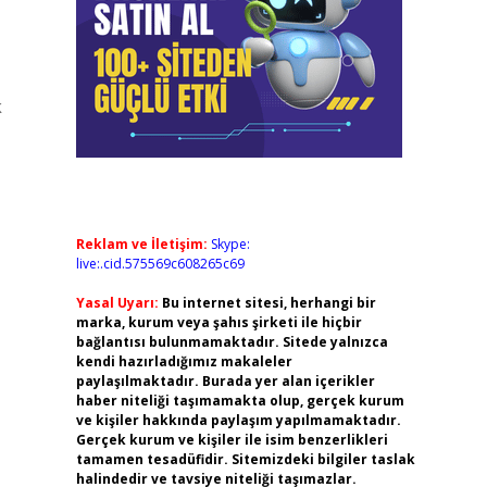
k
Reklam ve İletişim:
Skype:
live:.cid.575569c608265c69
Yasal Uyarı:
Bu internet sitesi, herhangi bir
marka, kurum veya şahıs şirketi ile hiçbir
bağlantısı bulunmamaktadır. Sitede yalnızca
kendi hazırladığımız makaleler
paylaşılmaktadır. Burada yer alan içerikler
haber niteliği taşımamakta olup, gerçek kurum
ve kişiler hakkında paylaşım yapılmamaktadır.
Gerçek kurum ve kişiler ile isim benzerlikleri
tamamen tesadüfidir. Sitemizdeki bilgiler taslak
halindedir ve tavsiye niteliği taşımazlar.