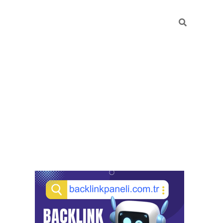
Sidebar
pia bella casino giriş