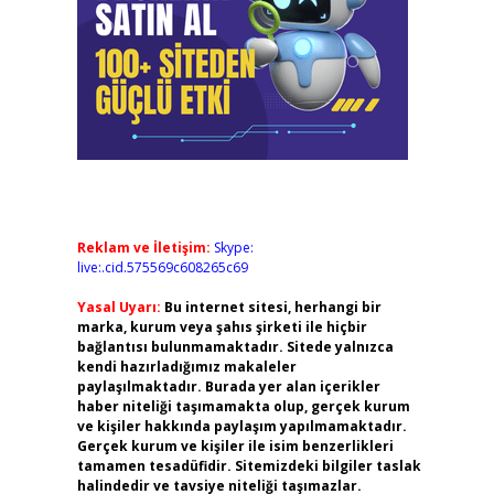
Reklam ve İletişim:
Skype:
live:.cid.575569c608265c69
Yasal Uyarı:
Bu internet sitesi, herhangi bir
marka, kurum veya şahıs şirketi ile hiçbir
bağlantısı bulunmamaktadır. Sitede yalnızca
kendi hazırladığımız makaleler
paylaşılmaktadır. Burada yer alan içerikler
haber niteliği taşımamakta olup, gerçek kurum
ve kişiler hakkında paylaşım yapılmamaktadır.
Gerçek kurum ve kişiler ile isim benzerlikleri
tamamen tesadüfidir. Sitemizdeki bilgiler taslak
halindedir ve tavsiye niteliği taşımazlar.