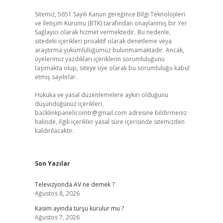
Sitemiz, 5651 Sayılı Kanun gereğince Bilgi Teknolojileri
ve İletişim Kurumu (BTK) tarafından onaylanmış bir Yer
Sağlayıcı olarak hizmet vermektedir. Bu nedenle,
sitedeki içerikleri proaktif olarak denetleme veya
araştırma yükümlülüğümüz bulunmamaktadır. Ancak,
üyelerimiz yazdıkları içeriklerin sorumluluğunu
taşımakta olup, siteye üye olarak bu sorumluluğu kabul
etmiş sayılırlar.
Hukuka ve yasal düzenlemelere aykırı olduğunu
düşündüğünüz içerikleri,
backlinkpanelicomtr@gmail.com
adresine bildirmeniz
halinde, ilgili içerikler yasal süre içerisinde sitemizden
kaldırılacaktır.
Son Yazılar
Televizyonda AV ne demek ?
Ağustos 8, 2026
Kasim ayında turşu kurulur mu ?
Ağustos 7, 2026