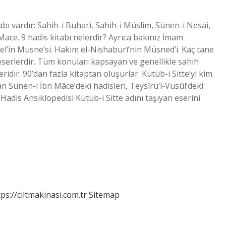
tabı vardır: Sahih-i Buhari, Sahih-i Müslim, Sünen-i Nesai,
ace. 9 hadis kitabı nelerdir? Ayrıca bakınız İmam
’in Musne’si. Hakim el-Nishaburī’nin Müsned’i. Kaç tane
serlerdir. Tüm konuları kapsayan ve genellikle sahih
idir. 90’dan fazla kitaptan oluşurlar. Kütüb-i Sitte’yi kim
 Sünen-i İbn Mâce’deki hadisleri, Teysîru’l-Vusûl’deki
Hadis Ansiklopedisi Kütüb-i Sitte adını taşıyan eserini
tps://ciltmakinasi.com.tr
Sitemap