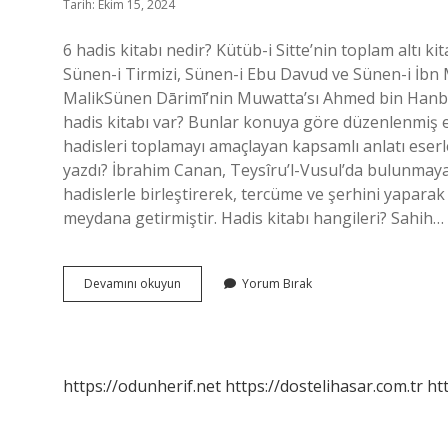
Tarih: Ekim 15, 2024
6 hadis kitabı nedir? Kütüb-i Sitte’nin toplam altı ki
Sünen-i Tirmizi, Sünen-i Ebu Davud ve Sünen-i İbn M
MalikSünen Dārimī’nin Muwatta’sı Ahmed bin Hanbel
hadis kitabı var? Bunlar konuya göre düzenlenmiş e
hadisleri toplamayı amaçlayan kapsamlı anlatı eserler
yazdı? İbrahim Canan, Teysîru’l-Vusul’da bulunmayan
hadislerle birleştirerek, tercüme ve şerhini yaparak 
meydana getirmiştir. Hadis kitabı hangileri? Sahih…
6
Devamını okuyun
Yorum Bırak
Hadis
Kitabı
Hangileri
https://odunherif.net
https://dostelihasar.com.tr
ht