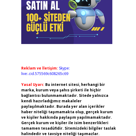
Reklam ve İletişim:
Skype:
live:.cid.575569c608265c69
Yasal Uyarı:
Bu internet sitesi, herhangi bir
marka, kurum veya şahıs şirketi ile hiçbir
bağlantısı bulunmamaktadır. Sitede yalnızca
kendi hazırladığımız makaleler
paylaşılmaktadır. Burada yer alan içerikler
haber niteliği taşımamakta olup, gerçek kurum
ve kişiler hakkında paylaşım yapılmamaktadır.
Gerçek kurum ve kişiler ile isim benzerlikleri
tamamen tesadüfidir. Sitemizdeki bilgiler taslak
halindedir ve tavsiye niteliği taşımazlar.