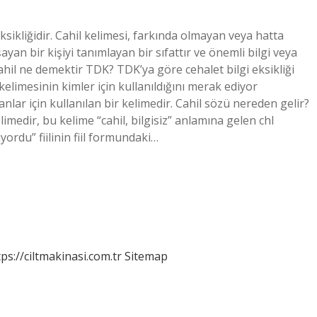
eksikliğidir. Cahil kelimesi, farkında olmayan veya hatta
yan bir kişiyi tanımlayan bir sıfattır ve önemli bilgi veya
Cahil ne demektir TDK? TDK’ya göre cehalet bilgi eksikliği
 kelimesinin kimler için kullanıldığını merak ediyor
sanlar için kullanılan bir kelimedir. Cahil sözü nereden gelir?
. Bu kelime, Arapça cahala جَهَلَ “bilmiyordu” fiilinin fiil formundaki…
tps://ciltmakinasi.com.tr
Sitemap