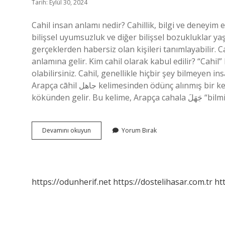
Tarih: Eylül 30, 2024
Cahil insan anlamı nedir? Cahillik, bilgi ve deneyim 
bilişsel uyumsuzluk ve diğer bilişsel bozukluklar yaşa
gerçeklerden habersiz olan kişileri tanımlayabilir. 
anlamına gelir. Kim cahil olarak kabul edilir? “Cahil”
olabilirsiniz. Cahil, genellikle hiçbir şey bilmeyen in
Arapça cāhil جاهل kelimesinden ödünç alınmış bir kelimedir, bu kelime “cahil, bilgisiz” anlamına gelen chl
kökünden gelir
Cahillik
Devamını okuyun
Yorum Bırak
Ne
Anlama
Gelir
https://odunherif.net
https://dostelihasar.com.tr
ht