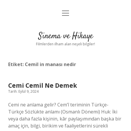
menüyü
Gizlilik Politikası
aç
Hakkımızda
Sinema ve Hikaye
Yasal Uyarı
Filmlerden ilham alan neşeli bilgiler!
Etiket:
Cemil in manası nedir
Cemi Cemil Ne Demek
Tarih: Eylül 9, 2024
Cemi ne anlama gelir? Cem’î teriminin Türkçe-
Türkçe Sözlükte anlamı (Osmanlı Dönemi) Huk: İki
veya daha fazla kişinin, kâr paylaşımından başka bir
amaç için, bilgi, birikim ve faaliyetlerini sürekli