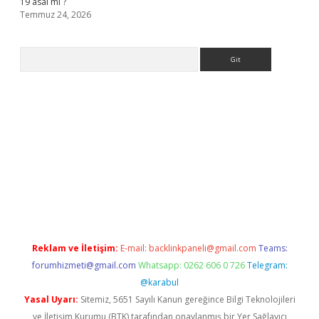
19 asal mı ?
Temmuz 24, 2026
Arama
giriş
Reklam ve İletişim:
E-mail:
backlinkpaneli@gmail.com
Teams:
forumhizmeti@gmail.com
Whatsapp: 0262 606 0 726
Telegram:
@karabul
Yasal Uyarı:
Sitemiz, 5651 Sayılı Kanun gereğince Bilgi Teknolojileri
ve İletişim Kurumu (BTK) tarafından onaylanmış bir Yer Sağlayıcı