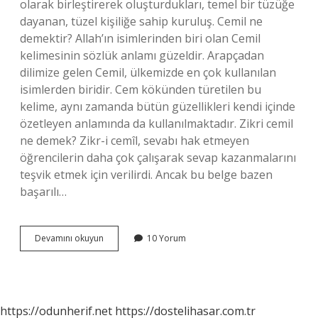
olarak birleştirerek oluşturdukları, temel bir tüzüğe
dayanan, tüzel kişiliğe sahip kuruluş. Cemil ne
demektir? Allah’ın isimlerinden biri olan Cemil
kelimesinin sözlük anlamı güzeldir. Arapçadan
dilimize gelen Cemil, ülkemizde en çok kullanılan
isimlerden biridir. Cem kökünden türetilen bu
kelime, aynı zamanda bütün güzellikleri kendi içinde
özetleyen anlamında da kullanılmaktadır. Zikri cemil
ne demek? Zikr-i cemîl, sevabı hak etmeyen
öğrencilerin daha çok çalışarak sevap kazanmalarını
teşvik etmek için verilirdi. Ancak bu belge bazen
başarılı…
Cemi
Devamını okuyun
10 Yorum
Cemil
Ne
Demek
https://odunherif.net
https://dostelihasar.com.tr