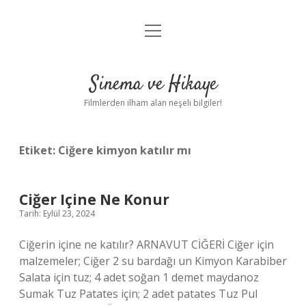
menüyü
Gizlilik Politikası
aç
Hakkımızda
Sinema ve Hikaye
Yasal Uyarı
Filmlerden ilham alan neşeli bilgiler!
Etiket:
Ciğere kimyon katılır mı
Ciğer Içine Ne Konur
Tarih: Eylül 23, 2024
Ciğerin içine ne katılır? ARNAVUT CİĞERİ Ciğer için
malzemeler; Ciğer 2 su bardağı un Kimyon Karabiber
Salata için tuz; 4 adet soğan 1 demet maydanoz
Sumak Tuz Patates için; 2 adet patates Tuz Pul