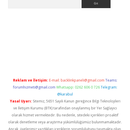
Arama
giriş
Reklam ve İletişim:
E-mail:
backlinkpaneli@gmail.com
Teams:
forumhizmeti@gmail.com
Whatsapp: 0262 606 0 726
Telegram:
@karabul
Yasal Uyarı:
Sitemiz, 5651 Sayılı Kanun gereğince Bilgi Teknolojileri
ve İletişim Kurumu (BTK) tarafından onaylanmış bir Yer Sağlayıcı
olarak hizmet vermektedir. Bu nedenle, sitedeki içerikleri proaktif
olarak denetleme veya araştırma yükümlülüğümüz bulunmamaktadır.
Ancak, üyelerimiz yazdıkları içeriklerin sorumluluğunu taşımakta olup,