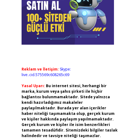
Reklam ve İletişim:
Skype:
live:.cid.575569c608265c69
Yasal Uyarı:
Bu internet sitesi, herhangi bir
marka, kurum veya şahıs şirketi ile hiçbir
bağlantısı bulunmamaktadır. Sitede yalnızca
kendi hazırladığımız makaleler
paylaşılmaktadır. Burada yer alan içerikler
haber niteliği taşımamakta olup, gerçek kurum
ve kişiler hakkında paylaşım yapılmamaktadır.
Gerçek kurum ve kişiler ile isim benzerlikleri
tamamen tesadüfidir. Sitemizdeki bilgiler taslak
halindedir ve tavsiye niteliği taşımazlar.