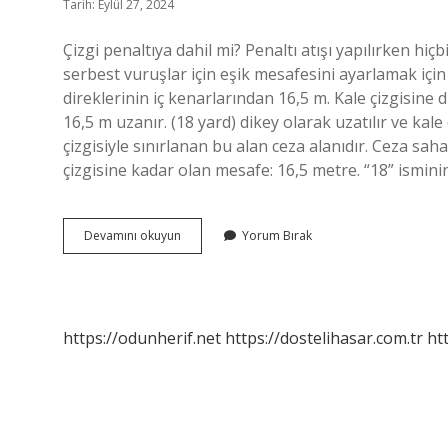
Tarih: Eylül 27, 2024
Çizgi penaltıya dahil mi? Penaltı atışı yapılırken hi
serbest vuruşlar için eşik mesafesini ayarlamak için b
direklerinin iç kenarlarından 16,5 m. Kale çizgisine dik
16,5 m uzanır. (18 yard) dikey olarak uzatılır ve kale 
çizgisiyle sınırlanan bu alan ceza alanıdır. Ceza sa
çizgisine kadar olan mesafe: 16,5 metre. “18” ismini
18
Devamını okuyun
Yorum Bırak
Çizgisi
Penaltıya
Dahil
Mi
https://odunherif.net
https://dostelihasar.com.tr
ht