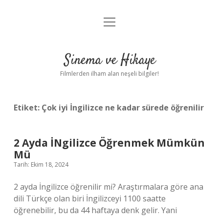
menüyü
Gizlilik Politikası
aç
Hakkımızda
Sinema ve Hikaye
Yasal Uyarı
Filmlerden ilham alan neşeli bilgiler!
Etiket:
Çok iyi İngilizce ne kadar sürede öğrenilir
2 Ayda İNgilizce Öğrenmek Mümkün
Mü
Tarih: Ekim 18, 2024
2 ayda İngilizce öğrenilir mi? Araştırmalara göre ana
dili Türkçe olan biri İngilizceyi 1100 saatte
öğrenebilir, bu da 44 haftaya denk gelir. Yani