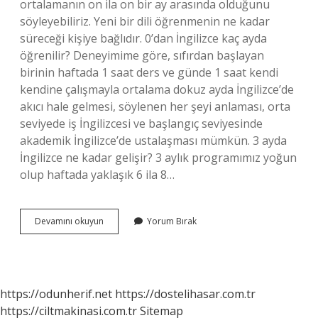
ortalamanın on ila on bir ay arasında olduğunu
söyleyebiliriz. Yeni bir dili öğrenmenin ne kadar
süreceği kişiye bağlıdır. 0’dan İngilizce kaç ayda
öğrenilir? Deneyimime göre, sıfırdan başlayan
birinin haftada 1 saat ders ve günde 1 saat kendi
kendine çalışmayla ortalama dokuz ayda İngilizce’de
akıcı hale gelmesi, söylenen her şeyi anlaması, orta
seviyede iş İngilizcesi ve başlangıç ​​seviyesinde
akademik İngilizce’de ustalaşması mümkün. 3 ayda
İngilizce ne kadar gelişir? 3 aylık programımız yoğun
olup haftada yaklaşık 6 ila 8…
2
Devamını okuyun
Yorum Bırak
Ayda
İNgilizce
Öğrenmek
Mümkün
Mü
https://odunherif.net
https://dostelihasar.com.tr
https://ciltmakinasi.com.tr
Sitemap