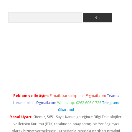
Arama
giriş
Reklam ve İletişim:
E-mail:
backlinkpaneli@gmail.com
Teams:
forumhizmeti@gmail.com
Whatsapp: 0262 606 0 726
Telegram:
@karabul
Yasal Uyarı:
Sitemiz, 5651 Sayılı Kanun gereğince Bilgi Teknolojileri
ve İletişim Kurumu (BTK) tarafından onaylanmış bir Yer Sağlayıcı
olarak hizmet vermektedir. Bu nedenle, sitedeki içerikleri proaktif