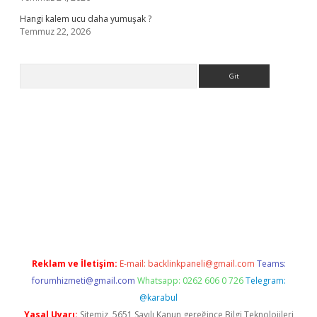
Hangi kalem ucu daha yumuşak ?
Temmuz 22, 2026
Arama
giriş
Reklam ve İletişim:
E-mail:
backlinkpaneli@gmail.com
Teams:
forumhizmeti@gmail.com
Whatsapp: 0262 606 0 726
Telegram:
@karabul
Yasal Uyarı:
Sitemiz, 5651 Sayılı Kanun gereğince Bilgi Teknolojileri