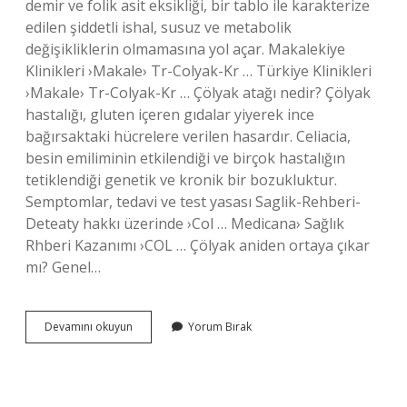
demir ve folik asit eksikliği, bir tablo ile karakterize
edilen şiddetli ishal, susuz ve metabolik
değişikliklerin olmamasına yol açar. Makalekiye
Klinikleri ›Makale› Tr-Colyak-Kr … Türkiye Klinikleri
›Makale› Tr-Colyak-Kr … Çölyak atağı nedir? Çölyak
hastalığı, gluten içeren gıdalar yiyerek ince
bağırsaktaki hücrelere verilen hasardır. Celiacia,
besin emiliminin etkilendiği ve birçok hastalığın
tetiklendiği genetik ve kronik bir bozukluktur.
Semptomlar, tedavi ve test yasası Saglik-Rehberi-
Deteaty hakkı üzerinde ›Col … Medicana› Sağlık
Rhberi Kazanımı ›COL … Çölyak aniden ortaya çıkar
mı? Genel…
Çölyak
Devamını okuyun
Yorum Bırak
Atakları
Nasıl
Olur