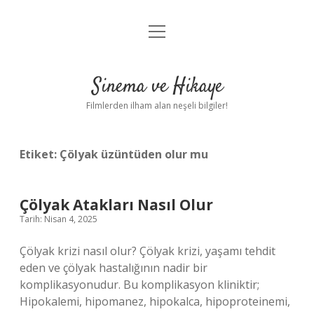
menüyü
Gizlilik Politikası
aç
Hakkımızda
Sinema ve Hikaye
Yasal Uyarı
Filmlerden ilham alan neşeli bilgiler!
Etiket:
Çölyak üzüntüden olur mu
Çölyak Atakları Nasıl Olur
Tarih: Nisan 4, 2025
Çölyak krizi nasıl olur? Çölyak krizi, yaşamı tehdit
eden ve çölyak hastalığının nadir bir
komplikasyonudur. Bu komplikasyon kliniktir;
Hipokalemi, hipomanez, hipokalca, hipoproteinemi,