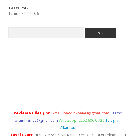
19 asal mı ?
Temmuz 24, 2026
Arama
giriş
Reklam ve İletişim:
E-mail:
backlinkpaneli@gmail.com
Teams:
forumhizmeti@gmail.com
Whatsapp: 0262 606 0 726
Telegram:
@karabul
Yasal Uyarı:
Sitemiz, 5651 Sayılı Kanun gereğince Bilgi Teknolojileri