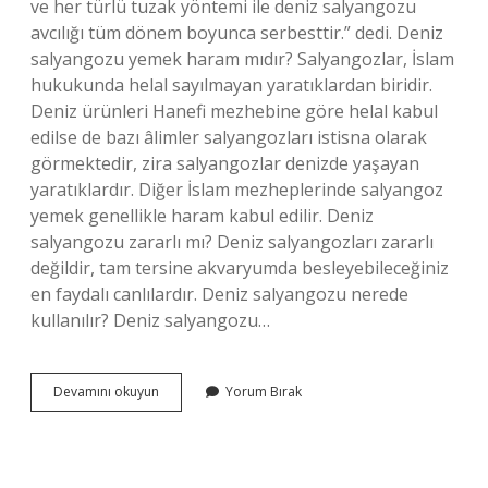
ve her türlü tuzak yöntemi ile deniz salyangozu
avcılığı tüm dönem boyunca serbesttir.” dedi. Deniz
salyangozu yemek haram mıdır? Salyangozlar, İslam
hukukunda helal sayılmayan yaratıklardan biridir.
Deniz ürünleri Hanefi mezhebine göre helal kabul
edilse de bazı âlimler salyangozları istisna olarak
görmektedir, zira salyangozlar denizde yaşayan
yaratıklardır. Diğer İslam mezheplerinde salyangoz
yemek genellikle haram kabul edilir. Deniz
salyangozu zararlı mı? Deniz salyangozları zararlı
değildir, tam tersine akvaryumda besleyebileceğiniz
en faydalı canlılardır. Deniz salyangozu nerede
kullanılır? Deniz salyangozu…
Deniz
Devamını okuyun
Yorum Bırak
Salyangozu
Yasak
Mı