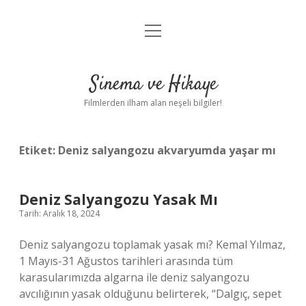
menüyü
Gizlilik Politikası
aç
Hakkımızda
Sinema ve Hikaye
Yasal Uyarı
Filmlerden ilham alan neşeli bilgiler!
Etiket:
Deniz salyangozu akvaryumda yaşar mı
Deniz Salyangozu Yasak Mı
Tarih: Aralık 18, 2024
Deniz salyangozu toplamak yasak mı? Kemal Yılmaz,
1 Mayıs-31 Ağustos tarihleri ​​arasında tüm
karasularımızda algarna ile deniz salyangozu
avcılığının yasak olduğunu belirterek, “Dalgıç, sepet