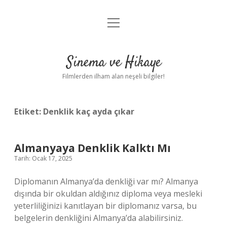
menüyü
Gizlilik Politikası
aç
Hakkımızda
Sinema ve Hikaye
Yasal Uyarı
Filmlerden ilham alan neşeli bilgiler!
Etiket:
Denklik kaç ayda çıkar
Almanyaya Denklik Kalktı Mı
Tarih: Ocak 17, 2025
Diplomanın Almanya’da denkliği var mı? Almanya
dışında bir okuldan aldığınız diploma veya mesleki
yeterliliğinizi kanıtlayan bir diplomanız varsa, bu
belgelerin denkliğini Almanya’da alabilirsiniz.