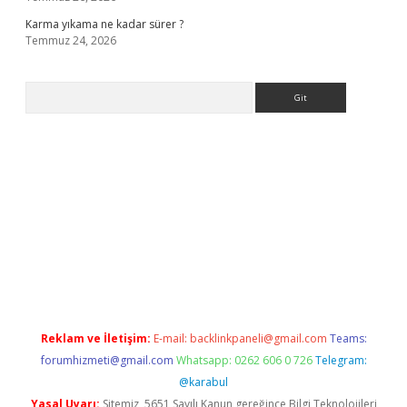
Karma yıkama ne kadar sürer ?
Temmuz 24, 2026
Arama
la casino giriş
Reklam ve İletişim:
E-mail:
backlinkpaneli@gmail.com
Teams:
forumhizmeti@gmail.com
Whatsapp: 0262 606 0 726
Telegram:
@karabul
Yasal Uyarı:
Sitemiz, 5651 Sayılı Kanun gereğince Bilgi Teknolojileri