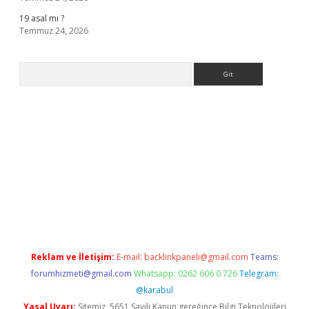
19 asal mı ?
Temmuz 24, 2026
Arama
 giriş
Reklam ve İletişim:
E-mail:
backlinkpaneli@gmail.com
Teams:
forumhizmeti@gmail.com
Whatsapp: 0262 606 0 726
Telegram:
@karabul
Yasal Uyarı:
Sitemiz, 5651 Sayılı Kanun gereğince Bilgi Teknolojileri