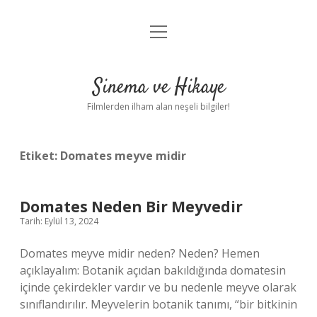
menüyü
Gizlilik Politikası
aç
Hakkımızda
Sinema ve Hikaye
Yasal Uyarı
Filmlerden ilham alan neşeli bilgiler!
Etiket:
Domates meyve midir
Domates Neden Bir Meyvedir
Tarih: Eylül 13, 2024
Domates meyve midir neden? Neden? Hemen
açıklayalım: Botanik açıdan bakıldığında domatesin
içinde çekirdekler vardır ve bu nedenle meyve olarak
sınıflandırılır. Meyvelerin botanik tanımı, “bir bitkinin