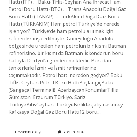
Hattı (ITP) … Bakü-Tiflis-Ceyhan Ana İhracat Ham
Petrol Boru Hattı (BTC) … Trans Anadolu Doğal Gaz
Boru Hattı (TANAP) … TürkAkım Doğal Gaz Boru
Hattı (TÜRKAKIM) Ham petrol Türkiye’de nerede
işleniyor? Türkiye’de ham petrolü arıtmak için
rafineriler inşa edilmiştir. Güneydoğu Anadolu
bölgesinde üretilen ham petrolün bir kısmı Batman
rafinerisine, bir kısmı da Batman-İskenderun boru
hattıyla Dörtyol’a gönderilmektedir. Buradan
tankerlerle İzmir ve İzmit rafinerilerine
taşınmaktadır. Petrol hattı nereden geçiyor? Bakü-
Tiflis-Ceyhan Petrol Boru HattıBaşlangıçBakü
(Sangaçal Terminali), AzerbaycanKonumlarTiflis
Gürcistan, Erzurum Türkiye, Sariz
TürkiyeBitişCeyhan, TürkiyeBirlikte çalışmaGüney
Kafkasya Doğal Gaz Boru Hattı12 boru…
Türkiyedeki
Devamını okuyun
Yorum Bırak