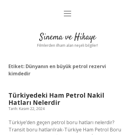
menüyü
Gizlilik Politikası
aç
Hakkımızda
Sinema ve Hikaye
Yasal Uyarı
Filmlerden ilham alan neşeli bilgiler!
Etiket:
Dünyanın en büyük petrol rezervi
kimdedir
Türkiyedeki Ham Petrol Nakil
Hatları Nelerdir
Tarih: Kasım 22, 2024
Türkiye’den geçen petrol boru hatları nelerdir?
Transit boru hatlarıIrak-Türkiye Ham Petrol Boru