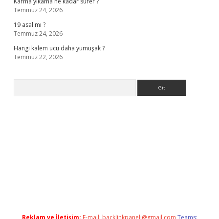
Karma yıkama ne kadar sürer ?
Temmuz 24, 2026
19 asal mı ?
Temmuz 24, 2026
Hangi kalem ucu daha yumuşak ?
Temmuz 22, 2026
Arama
giriş
Reklam ve İletişim:
E-mail:
backlinkpaneli@gmail.com
Teams: