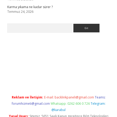
Karma yıkama ne kadar sürer ?
Temmuz 24, 2026
Arama
giriş
Reklam ve İletişim:
E-mail:
backlinkpaneli@gmail.com
Teams:
forumhizmeti@gmail.com
Whatsapp: 0262 606 0 726
Telegram:
@karabul
Yasal Uyarı:
Sitemiz, 5651 Sayılı Kanun gereğince Bilgi Teknolojileri