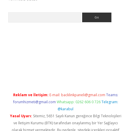
Arama
giriş
Reklam ve İletişim:
E-mail:
backlinkpaneli@gmail.com
Teams:
forumhizmeti@gmail.com
Whatsapp: 0262 606 0 726
Telegram:
@karabul
Yasal Uyarı:
Sitemiz, 5651 Sayılı Kanun gereğince Bilgi Teknolojileri
ve İletişim Kurumu (BTK) tarafından onaylanmış bir Yer Sağlayıcı
olarak hizmet vermektedir. Bu nedenle, sitedeki içerikleri proaktif