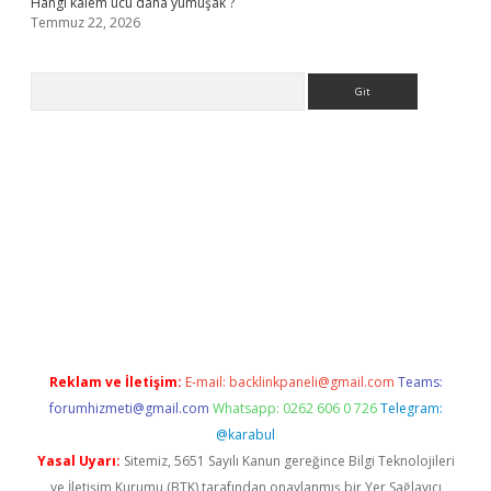
Hangi kalem ucu daha yumuşak ?
Temmuz 22, 2026
Arama
a bella casino giriş
Reklam ve İletişim:
E-mail:
backlinkpaneli@gmail.com
Teams:
forumhizmeti@gmail.com
Whatsapp: 0262 606 0 726
Telegram:
@karabul
Yasal Uyarı:
Sitemiz, 5651 Sayılı Kanun gereğince Bilgi Teknolojileri
ve İletişim Kurumu (BTK) tarafından onaylanmış bir Yer Sağlayıcı