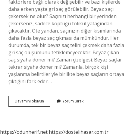
faktörlere bağlı olarak değişebilir ve bazı kişilerde
daha erken yaşta gri saç görülebilir. Beyaz saçı
çekersek ne olur? Saçınızı herhangi bir yerinden
çekerseniz, sadece koptuğu folikül yatağından
çıkacaktır. Öte yandan, saçınızın diğer kısımlarında
daha fazla beyaz saç çıkması da mümkündür. Her
durumda, tek bir beyaz saç telini çekmek daha fazla
gri saç oluşumunu tetiklemeyecektir. Beyaz çıkan
saç siyaha döner mi? Zaman çizelgesi: Beyaz saçlar
tekrar siyaha döner mi? Zamanla, birçok kişi
yaşlanma belirtileriyle birlikte beyaz saçların ortaya
çıktığını fark eder.…
Beyaz
Devamını okuyun
Yorum Bırak
Saç
Çekince
Çoğalır
Mı
https://odunherif.net
https://dostelihasar.com.tr