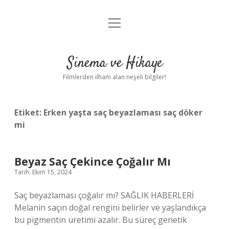
menüyü
Gizlilik Politikası
aç
Hakkımızda
Sinema ve Hikaye
Yasal Uyarı
Filmlerden ilham alan neşeli bilgiler!
Etiket:
Erken yaşta saç beyazlaması saç döker
mi
Beyaz Saç Çekince Çoğalır Mı
Tarih: Ekim 15, 2024
Saç beyazlaması çoğalır mı? SAĞLIK HABERLERİ
Melanin saçın doğal rengini belirler ve yaşlandıkça
bu pigmentin üretimi azalır. Bu süreç genetik