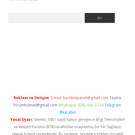
Arama
giriş
Reklam ve İletişim:
E-mail:
backlinkpaneli@gmail.com
Teams:
forumhizmeti@gmail.com
Whatsapp: 0262 606 0 726
Telegram:
@karabul
Yasal Uyarı:
Sitemiz, 5651 Sayılı Kanun gereğince Bilgi Teknolojileri
ve İletişim Kurumu (BTK) tarafından onaylanmış bir Yer Sağlayıcı
olarak hizmet vermektedir. Bu nedenle, sitedeki içerikleri proaktif