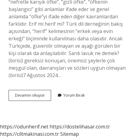
“nefretle karışık öfke”, “gizli öfke”, “öfkenin
başlangıcı” gibi anlamlar ifade eder ve genel
anlamda “öfke”yi ifade eden diğer kavramlardan
farklıdır. Erif mi herif mi? Türk dil derneğinin bakış
açısından, “herif” kelimesinin “erkek veya evin
erkeği” biçiminde kullanılması daha olasıdır. Ancak
Türkçede, güvenilir olmayan ve aşağı görülen bir
kişi olarak da anlaşılabilir. Sardı lavuk ne demek?
(birisi) gereksiz konuşan, önemsiz şeylerle çok
meşgul olan, davranışları ve sözleri uygun olmayan
(birisi)7 Ağustos 2024…
Kürtçede
Devamını okuyun
Yorum Bırak
Delilo
Ne
Demek
https://odunherif.net
https://dostelihasar.com.tr
https://ciltmakinasi.com.tr
Sitemap