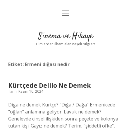
menüyü
Gizlilik Politikası
aç
Hakkımızda
Sinema ve Hikaye
Yasal Uyarı
Filmlerden ilham alan neşeli bilgiler!
Etiket:
Ermeni dığası nedir
Kürtçede Delilo Ne Demek
Tarih: Kasım 10, 2024
Diga ne demek Kürtçe? “Dığa / Dağa” Ermenicede
“oğlan” anlamına geliyor. Lavuk ne demek?
Genelevde cinsel ilişkiden sonra peçete ve kolonya
tutan kişi. Gayız ne demek? Terim, “şiddetli öfke”,